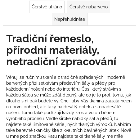
e
a
Čerstvě utkáno
Čerstvě nabarveno
s
j
Nepřehlédněte
í
l
t
Tradiční řemeslo,
o
?
přírodní materiály,
,
netradiční zpracování
p
ř
HLEDAT
Věnuji se ručnímu tkaní a z tradičně spřádaných i moderně
í
barvených přízí setkávám především šály a plédy pro
každodenní nošení nebo do interiéru. Čas, který strávím s
r
každou šálou se může zdát dlouhý, ale co je to proti tomu, jak
D
dlouho s ní pak budete vy. Chci, aby Vás tkanina zaujala nejen
o
o
na první pohled, ale taky na desátý dotek a stopadesáté
p
nošení. Tomu také podřizuji každý krok a volbu během
d
o
výrobního procesu. Vedle široké nabídky šál a plédů, tu
najdete také limitované série jiných tkaných výrobků. Nabízím
r
n
také barevné tkaničky šité z kvalitních bavlněných látek. Nově
u
u mne pod značkou Katu najdete také tkané šály mé milé