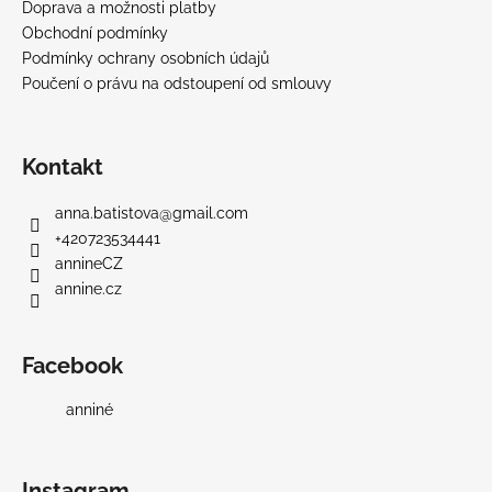
e
Doprava a možnosti platby
Obchodní podmínky
t
Podmínky ochrany osobních údajů
r
Poučení o právu na odstoupení od smlouvy
a
d
Kontakt
i
anna.batistova
@
gmail.com
+420723534441
č
annineCZ
n
annine.cz
í
z
Facebook
p
anniné
r
Instagram