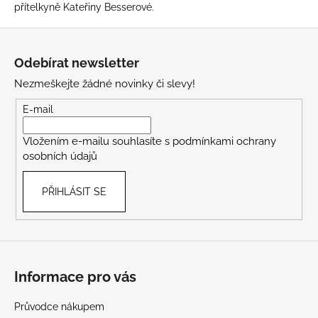
č
í
přítelkyně Kateřiny Besserové.
u
m
j
Z
e
á
a
Odebírat newsletter
m
p
e
t
Nezmeškejte žádné novinky či slevy!
a
e
t
E-mail
í
r
Vložením e-mailu souhlasíte s
podmínkami ochrany
osobních údajů
i
á
PŘIHLÁSIT SE
l
y
,
Informace pro vás
n
Průvodce nákupem