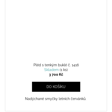
Pléd s tenkým buklé č. 1416
Skladem
(1 ks)
3 700 Kč
DO KOŠÍKU
Nadýchané smyčky letních červánků.