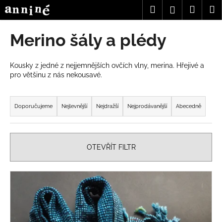
K
Přejít
Hledat
Nákup
M
Přihlášení
na
o
obsah
Zpět
Zpět
košík
š
Merino šály a plédy
í
C
k
o
Kousky z jedné z nejjemnějších ovčích vlny, merina. Hřejivé a
pro většinu z nás nekousavé.
p
o
Ř
t
a
Doporučujeme
Nejlevnější
Nejdražší
Nejprodávanější
Abecedně
ř
z
e
e
b
n
OTEVŘÍT FILTR
u
í
j
p
V
e
r
ý
t
o
p
e
d
i
n