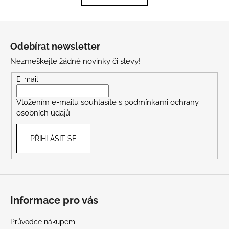
k
á
o
d
Z
v
a
á
á
c
Odebírat newsletter
n
p
í
í
Nezmeškejte žádné novinky či slevy!
p
a
r
t
E-mail
v
í
k
Vložením e-mailu souhlasíte s
podmínkami ochrany
y
osobních údajů
v
ý
PŘIHLÁSIT SE
p
i
s
u
Informace pro vás
Průvodce nákupem