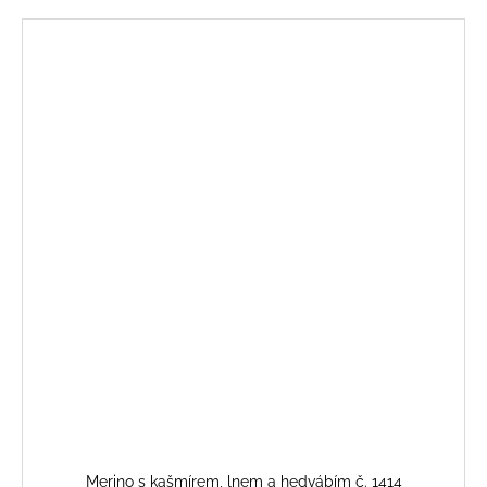
Merino s kašmírem, lnem a hedvábím č. 1414