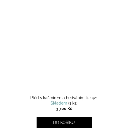
Pléd s kašmírem a hedvábím č. 1421
Skladem
(1 ks)
3 700 Kč
DO KOŠÍKU