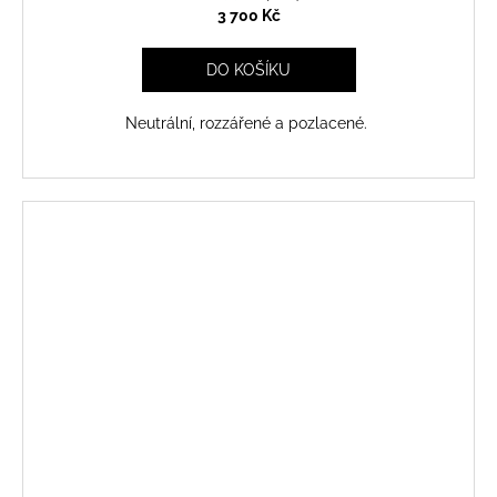
3 700 Kč
DO KOŠÍKU
Neutrální, rozzářené a pozlacené.