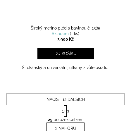
Široký merino pléd s bavlnou č. 1385
Skladem
(1 ks)
3 900 Kč
DO KOŠÍKU
Širokánský a univerzální, utkaný z vůle osudu.
NAČÍST 12 DALŠÍCH
S
1
3
t
O
r
25
položek celkem
v
á
NAHORU
l
n