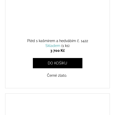
Pléd s kašmírem a hedvábím č. 1422
Skladem
(1 ks)
3 700 Kč
DO KOŠÍKU
Černé zlato.