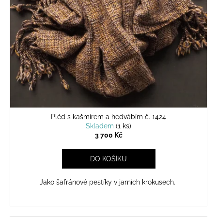
Pléd s kašmírem a hedvábím č. 1424
Skladem
(1 ks)
3 700 Kč
DO KOŠÍKU
Jako šafránové pestíky v jarních krokusech.