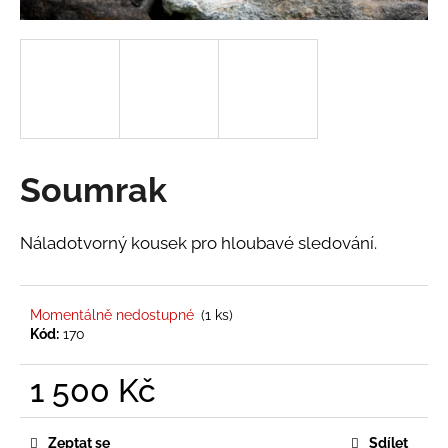
a
j
í
t
?
Soumrak
HLEDAT
Náladotvorný kousek pro hloubavé sledování.
Momentálně nedostupné
(1 ks)
D
Kód:
170
o
p
1 500 Kč
o
r
Měrná
u
cena:
Zeptat se
Sdílet