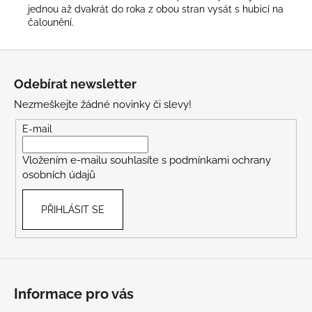
jednou až dvakrát do roka z obou stran vysát s hubicí na
čalounění.
Z
á
Odebírat newsletter
p
Nezmeškejte žádné novinky či slevy!
a
t
E-mail
í
Vložením e-mailu souhlasíte s
podmínkami ochrany
osobních údajů
PŘIHLÁSIT SE
Informace pro vás