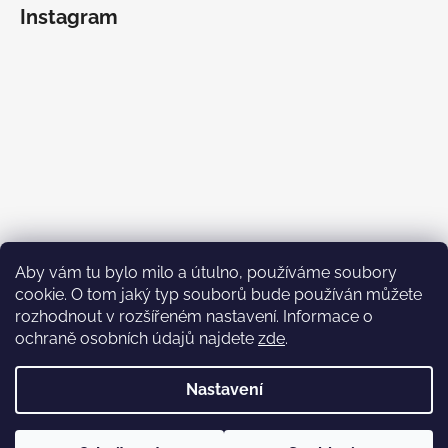
Instagram
Aby vám tu bylo milo a útulno, používáme soubory
cookie. O tom jaký typ souborů bude používán můžete
rozhodnout v rozšířeném nastavení. Informace o
ochraně osobních údajů najdete
zde
.
Sledovat na Instagramu
Nastavení
Vytvořil Shoptet
Balíčky odesílám v úterý a v pátek. Pokud na svou objednávku