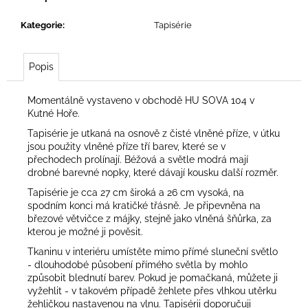
č
u
Kategorie
:
Tapisérie
j
e
m
Popis
e
Momentálně vystaveno v obchodě
HU SOVA 104
v
Kutné Hoře.
Tapisérie je utkaná na osnově z čisté vlněné příze, v útku
jsou použity vlněné příze tří barev, které se v
přechodech prolínají. Béžová a světle modrá mají
drobné barevné nopky, které dávají kousku další rozměr.
Tapisérie je cca 27 cm široká a 26 cm vysoká, na
spodním konci má kratičké třásně. Je připevněna na
březové větvičce z májky, stejně jako vlněná šňůrka, za
kterou je možné ji pověsit.
Tkaninu v interiéru umístěte mimo přímé sluneční světlo
- dlouhodobé působení přímého světla by mohlo
způsobit blednutí barev. Pokud je pomačkaná, můžete ji
vyžehlit - v takovém případě žehlete přes vlhkou utěrku
žehličkou nastavenou na vlnu. Tapisérii doporučuji