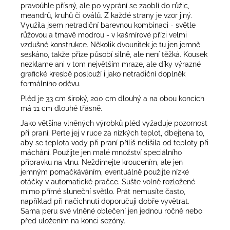
pravoúhle přísný, ale po vyprání se zaoblí do růžic,
meandrů, kruhů či oválů. Z každé strany je vzor jiný.
Využila jsem netradiční barevnou kombinaci - světle
růžovou a tmavě modrou - v kašmírové přízi velmi
vzdušné konstrukce. Několik dvounitek je tu jen jemně
seskáno, takže příze působí silně, ale není těžká. Kousek
nezklame ani v tom největším mraze, ale díky výrazné
grafické kresbě poslouží i jako netradiční doplněk
formálního oděvu.
Pléd je 33 cm široký, 200 cm dlouhý a na obou koncích
má 11 cm dlouhé třásně.
Jako většina vlněných výrobků pléd vyžaduje pozornost
při praní. Perte jej v ruce za nízkých teplot, dbejtena to,
aby se teplota vody při praní příliš nelišila od teploty při
máchání. Použijte jen malé množství speciálního
přípravku na vlnu. Neždímejte kroucením, ale jen
jemným pomačkáváním, eventuálně použijte nízké
otáčky v automatické pračce. Sušte volně rozložené
mimo přímé sluneční světlo. Prát nemusíte často,
například při načichnutí doporučuji dobře vyvětrat.
Sama peru své vlněné oblečení jen jednou ročně nebo
před uložením na konci sezóny.