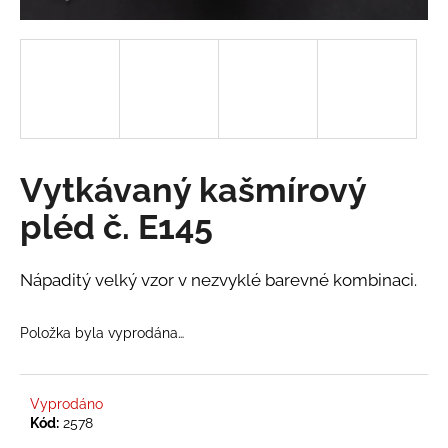
a
j
í
t
?
Vytkávaný kašmírový
pléd č. E145
HLEDAT
Nápaditý velký vzor v nezvyklé barevné kombinaci.
D
Položka byla vyprodána…
o
p
o
r
Vyprodáno
Kód:
2578
u