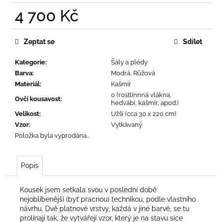
č
4 700 Kč
u
j
Měrná
e
cena:
Zeptat se
Sdílet
m
e
Kategorie
:
Šály a plédy
Barva
:
Modrá, Růžová
Materiál
:
Kašmír
0 (rostlinnná vlákna,
Ovčí kousavost
:
hedvábí, kašmír, apod.)
Velikost
:
Užší (cca 30 x 220 cm)
Vzor
:
Vytkávaný
Položka byla vyprodána…
Popis
Kousek jsem setkala svou v poslední době
nejoblíbenější (byť pracnou) technikou, podle vlastního
návrhu. Dvě platnové vrstvy, každá v jiné barvě, se tu
prolínají tak, že vytvářejí vzor, který je na stavu sice