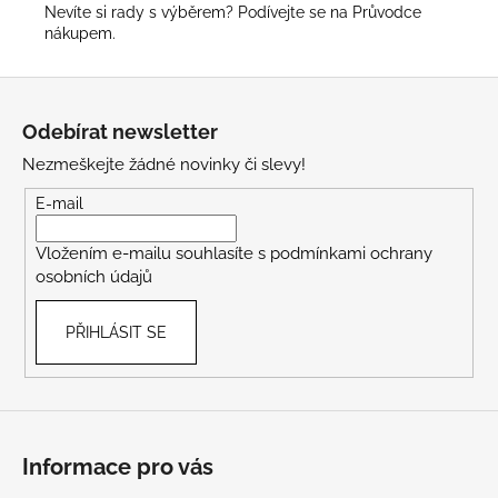
Nevíte si rady s výběrem? Podívejte se na
Průvodce
nákupem
.
Z
á
Odebírat newsletter
p
Nezmeškejte žádné novinky či slevy!
a
t
E-mail
í
Vložením e-mailu souhlasíte s
podmínkami ochrany
osobních údajů
PŘIHLÁSIT SE
Informace pro vás