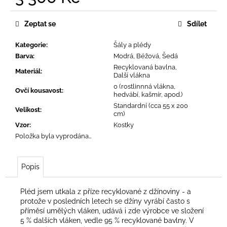
č
Měrná
u
cena:
j
Zeptat se
Sdílet
e
m
Kategorie
:
Šály a plédy
e
Barva
:
Modrá, Béžová, Šedá
Recyklovaná bavlna,
Materiál
:
Další vlákna
0 (rostlinnná vlákna,
Ovčí kousavost
:
hedvábí, kašmír, apod.)
Standardní (cca 55 x 200
Velikost
:
cm)
Vzor
:
Kostky
Položka byla vyprodána…
Popis
Pléd jsem utkala z příze recyklované z džínoviny - a
protože v posledních letech se džíny vyrábí často s
příměsí umělých vláken, udává i zde výrobce ve složení
5 % dalších vláken, vedle 95 % recyklované bavlny. V