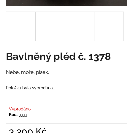
a
j
í
t
?
Bavlněný pléd č. 1378
HLEDAT
Nebe, moře, písek.
Položka byla vyprodána…
D
o
p
Vyprodáno
o
Kód:
3333
r
u
3 300 Kč