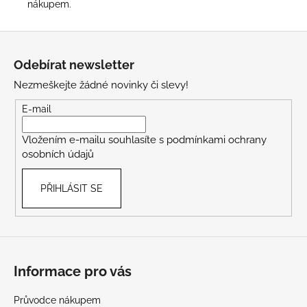
nákupem
.
Z
á
Odebírat newsletter
p
Nezmeškejte žádné novinky či slevy!
a
t
E-mail
í
Vložením e-mailu souhlasíte s
podmínkami ochrany
osobních údajů
PŘIHLÁSIT SE
Informace pro vás
Průvodce nákupem