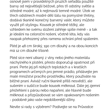
osnově jsem v pravidelných pruzích seřadila použité
barvy od nejsvětlejší béžové, přes tři odstíny světle a
středně modré, až k nejtmavší temně modré. Útek ve
třech odstínech modré dělí šálu na pomyslné třetiny,
dodává tkanině konečný barvený valér, který můžete
využít při stylingu. Kousek je středně těžký, ale
vzhledem ke svému složení zahřeje spíše méně - a tak
je ideální na celoroční nošení, včetně léta, kdy vás
naopak přehozený přes ramena ochrání před spálením.
Pléd je 48 cm široký, 190 cm dlouhý a na obou koncích
má 12 cm dlouhé třásně.
Pléd sice není utkaný z vlny nebo jiného materiálu
náchylného k plstění, přesto doporučuji opatrnost při
praní. Perte jej při nízkých teplotách a v kratších
programech určených pro jemné prádlo, přidávejte jen
malé množství pracího prostředku, který používáte na
běžné praní. Aviváž ruční tkanině příliš nesvědčí, ale
sušením v sušičce bude kousek měknout. Dále jej zjemní
přežehlení s párou nebo napaření, ale hlavně bude
měknout a přizpůsobovat se vám opakovaným nošením
- podobně jako vaše nejoblíbenější džíny.
Nevíte si rady s výběrem? Podívejte se na
Průvodce