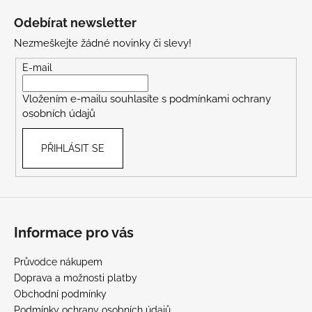
á
Odebírat newsletter
p
Nezmeškejte žádné novinky či slevy!
a
t
E-mail
í
Vložením e-mailu souhlasíte s
podmínkami ochrany
osobních údajů
PŘIHLÁSIT SE
Informace pro vás
Průvodce nákupem
Doprava a možnosti platby
Obchodní podmínky
Podmínky ochrany osobních údajů