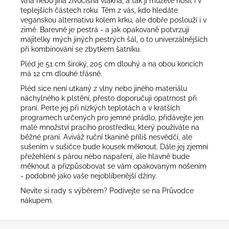
vlna nebo jiná živočišná vlákna, a tak ji můžete nosit i v
teplejších částech roku. Těm z vás, kdo hledáte
veganskou alternativu kolem krku, ale dobře poslouží i v
zimě. Barevně je pestrá - a jak opakovaně potvrzují
majitelky mých jiných pestrých šál, o to univerzálnějších
při kombinování se zbytkem šatníku.
Pléd je 51 cm široký, 205 cm dlouhý a na obou koncích
má 12 cm dlouhé třásně.
Pléd sice není utkaný z vlny nebo jiného materiálu
náchylného k plstění, přesto doporučuji opatrnost při
praní. Perte jej při nízkých teplotách a v kratších
programech určených pro jemné prádlo, přidávejte jen
malé množství pracího prostředku, který používáte na
běžné praní. Aviváž ruční tkanině příliš nesvědčí, ale
sušením v sušičce bude kousek měknout. Dále jej zjemní
přežehlení s párou nebo napaření, ale hlavně bude
měknout a přizpůsobovat se vám opakovaným nošením
- podobně jako vaše nejoblíbenější džíny.
Nevíte si rady s výběrem? Podívejte se na
Průvodce
nákupem
.
Z