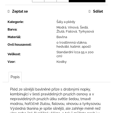
č
u
j
Zeptat se
Sdílet
e
Kategorie
:
Šály a plédy
m
Modrá, Vínová, Šedá,
e
Barva
:
Žlutá, Fialová, Tyrkysová
Materiál
:
Bavlna
0 (rostlinnná vlákna,
Ovčí kousavost
:
hedvábí, kašmír, apod.)
Standardní (cca 55 x 200
Velikost
:
cm)
Vzor
:
Kostky
Popis
Pléd ze silnější bavlněné příze s drobnými nopky,
kombinující v šesti pravidelných pruzích osnovy a v
nepravidelných pruzích útku světle šedou, tmavě
modrou, hořčičně žlutou, fialovou, vínovou a tyrkysovou.
Výsledná tkanina je spíše silnější, ale zahřeje méně než