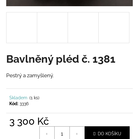
a
j
í
t
?
Bavlněný pléd č. 1381
HLEDAT
Pestrý a zamyšlený.
Skladem
(1 ks)
D
Kód:
3336
o
p
3 300 Kč
o
r
Měrná
u
DO KOŠÍKU
cena: