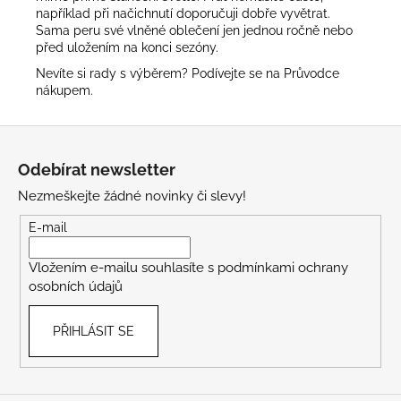
například při načichnutí doporučuji dobře vyvětrat.
Sama peru své vlněné oblečení jen jednou ročně nebo
před uložením na konci sezóny.
Nevíte si rady s výběrem? Podívejte se na
Průvodce
nákupem
.
Z
á
Odebírat newsletter
p
Nezmeškejte žádné novinky či slevy!
a
t
E-mail
í
Vložením e-mailu souhlasíte s
podmínkami ochrany
osobních údajů
PŘIHLÁSIT SE