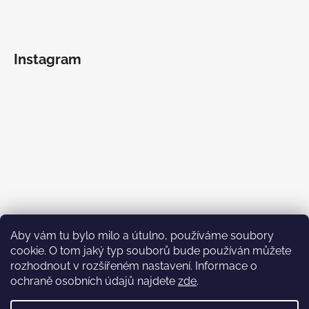
Instagram
Aby vám tu bylo milo a útulno, používáme soubory
cookie. O tom jaký typ souborů bude používán můžete
rozhodnout v rozšířeném nastavení. Informace o
ochraně osobních údajů najdete
zde
.
Sledovat na Instagramu