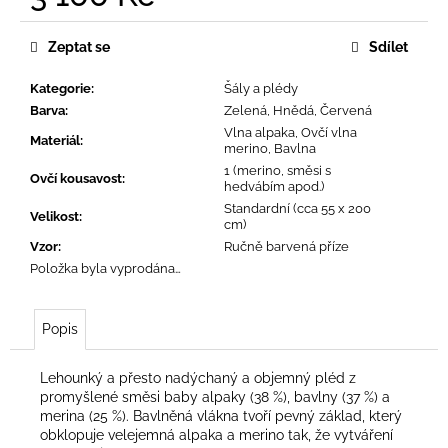
č
Měrná
u
cena:
j
Zeptat se
Sdílet
e
m
Kategorie
:
Šály a plédy
e
Barva
:
Zelená, Hnědá, Červená
Vlna alpaka, Ovčí vlna
Materiál
:
merino, Bavlna
1 (merino, směsi s
Ovčí kousavost
:
hedvábím apod.)
Standardní (cca 55 x 200
Velikost
:
cm)
Vzor
:
Ručně barvená příze
Položka byla vyprodána…
Popis
Lehounký a přesto nadýchaný a objemný pléd z
promyšlené směsi baby alpaky (38 %), bavlny (37 %) a
merina (25 %). Bavlněná vlákna tvoří pevný základ, který
obklopuje velejemná alpaka a merino tak, že vytváření