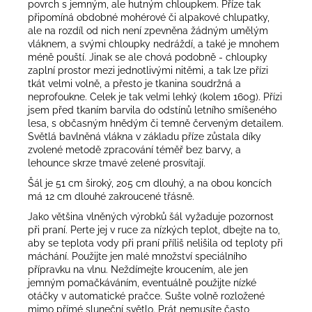
povrch s jemným, ale hutným chloupkem. Příze tak
připomíná obdobné mohérové či alpakové chlupatky,
ale na rozdíl od nich není zpevněna žádným umělým
vláknem, a svými chloupky nedráždí, a také je mnohem
méně pouští. Jinak se ale chová podobně - chloupky
zaplní prostor mezi jednotlivými nitěmi, a tak lze přízi
tkát velmi volně, a přesto je tkanina soudržná a
neprofoukne. Celek je tak velmi lehký (kolem 160g). Přízi
jsem před tkaním barvila do odstínů letního smíšeného
lesa, s občasným hnědým či temně červeným detailem.
Světlá bavlněná vlákna v základu příze zůstala díky
zvolené metodě zpracování téměř bez barvy, a
lehounce skrze tmavé zelené prosvítají.
Šál je 51 cm široký, 205 cm dlouhý, a na obou koncích
má 12 cm dlouhé zakroucené třásně.
Jako většina vlněných výrobků šál vyžaduje pozornost
při praní. Perte jej v ruce za nízkých teplot, dbejte na to,
aby se teplota vody při praní příliš nelišila od teploty při
máchání. Použijte jen malé množství speciálního
přípravku na vlnu. Neždímejte kroucením, ale jen
jemným pomačkáváním, eventuálně použijte nízké
otáčky v automatické pračce. Sušte volně rozložené
mimo přímé sluneční světlo. Prát nemusíte často,