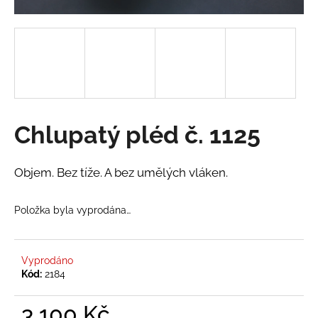
a
j
í
t
?
Chlupatý pléd č. 1125
HLEDAT
Objem. Bez tíže. A bez umělých vláken.
Položka byla vyprodána…
D
o
p
Vyprodáno
o
Kód:
2184
r
u
3 100 Kč