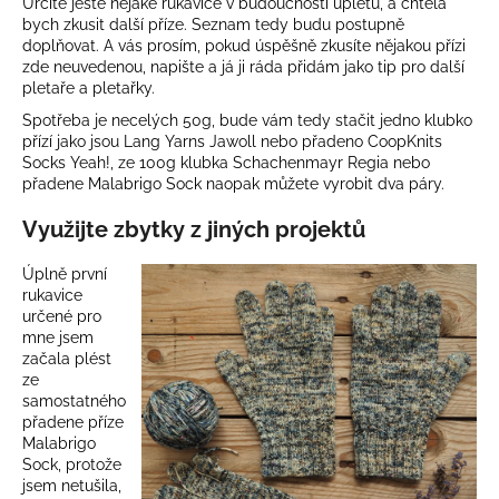
Určitě ještě nějaké rukavice v budoucnosti upletu, a chtěla
bych zkusit další příze. Seznam tedy budu postupně
doplňovat. A vás prosím, pokud úspěšně zkusíte nějakou přízi
zde neuvedenou, napište a já ji ráda přidám jako tip pro další
pletaře a pletařky.
Spotřeba je necelých 50g, bude vám tedy stačit jedno klubko
přízí jako jsou Lang Yarns Jawoll nebo přadeno CoopKnits
Socks Yeah!, ze 100g klubka Schachenmayr Regia nebo
přadene Malabrigo Sock naopak můžete vyrobit dva páry.
Využijte zbytky z jiných projektů
Úplně první
rukavice
určené pro
mne jsem
začala plést
ze
samostatného
přadene příze
Malabrigo
Sock, protože
jsem netušila,