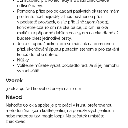
1 značkovač pro konec řady a 2 další značkovače
odlišné barvy.
Pomocná příze pro odkládání pasivních ok (sama mám
pro tento účel nejraději silnou bavlněnou přízi,
v podstatě provázek, o síle přibližně 150m/100g),
konkrétně cca 10 cm na oka palce, 10 cm na oka
malíčku a případně dalších cca 15 cm na oka dlaně až
budete plést jednotlivé prsty.
Jehla s tupou špičkou, pro snímání ok na pomocnou
přízi, ukončování úpletu pletacím stehem a pro zatkání
konců do rubu úpletu.
Nůžky.
Volitelně můžete využít počítadlo řad. Já si jej nemohu
vynachválit!
Vzorek
32 ok a 40 řad lícového žerzeje na 10 cm
Návod
Nahoďte 60 ok a spojte je pro práci v kruhu preferovanou
metodou (na 25cm krátké jehlici, na ponožkových jehlicích,
nebo metodou tzv. magic loop). Na začátek umístěte
značkovač.