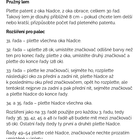
Pružný lem
Pleťte patent 2 oka hladce, 2 oka obrace, celkem 30 řad.
Takový lem je dlouhý přibližně 8 cm – pokud chcete lem delší
nebo kratší, přizpůsobte počet řad pleteného patentu.
Rozšíření pro palec
31. řada – pleťte všechna oka hladce.
32. řada – upleťte 28 ok, umístěte značkovač odlišné barvy než
ten pro konec řady, pleťte 2 oka, umístěte druhý značkovač a
pleťte do konce řady (28 ok).
33. řada – pleťte ke značkovači, sejměte ho, rozpleťte
následující oko za přední a zadní nit, pleťte hladce až
k poslednímu oku před značkovačem, opět ho rozpleťte, ale
tentokrát nejprve za zadní a pak přední nit, sejměte značkovač
a pleťte hladce do konce řady.
34. a 35. řada – pleťte hladce všechna oka.
Rozšíření jako na 33. řadě použijte pro každou 3. řadu, tedy
řady 36, 39, 42, 45 a 48 (v řadě 48 budete mít mezi značkovači
16 ok). Ostatní řady (tedy ty první a druhé) pleťte hladce.
Řady 49–54 pleťte celé hladce, značkovače nechte prozatím
umístěné v úpletu.