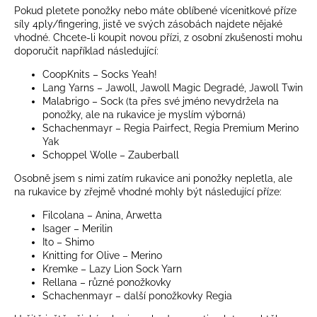
Pokud pletete ponožky nebo máte oblíbené vícenitkové příze
síly 4ply/fingering, jistě ve svých zásobách najdete nějaké
vhodné. Chcete-li koupit novou přízi, z osobní zkušenosti mohu
doporučit například následující:
CoopKnits – Socks Yeah!
Lang Yarns – Jawoll, Jawoll Magic Degradé, Jawoll Twin
Malabrigo – Sock (ta přes své jméno nevydržela na
ponožky, ale na rukavice je myslím výborná)
Schachenmayr – Regia Pairfect, Regia Premium Merino
Yak
Schoppel Wolle – Zauberball
Osobně jsem s nimi zatím rukavice ani ponožky nepletla, ale
na rukavice by zřejmě vhodné mohly být následující příze:
Filcolana – Anina, Arwetta
Isager – Merilin
Ito – Shimo
Knitting for Olive – Merino
Kremke – Lazy Lion Sock Yarn
Rellana – různé ponožkovky
Schachenmayr – další ponožkovky Regia