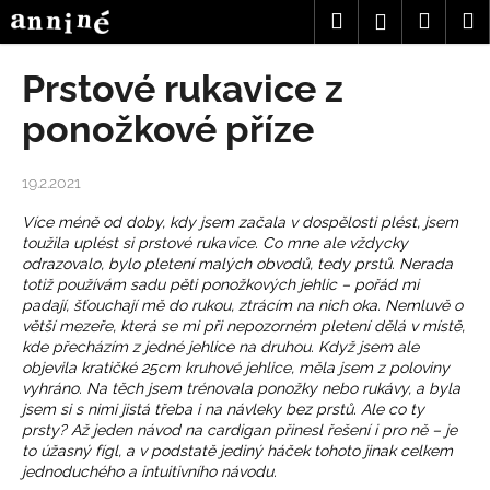
K
Přejít
Hledat
Nákup
M
Přihlášení
na
o
obsah
Zpět
Zpět
košík
š
Prstové rukavice z
í
C
ponožkové příze
k
o
p
19.2.2021
o
Více méně od doby, kdy jsem začala v dospělosti plést, jsem
t
toužila uplést si prstové rukavice. Co mne ale vždycky
ř
odrazovalo, bylo pletení malých obvodů, tedy prstů. Nerada
e
totiž používám sadu pěti ponožkových jehlic – pořád mi
padají, šťouchají mě do rukou, ztrácím na nich oka. Nemluvě o
b
větší mezeře, která se mi při nepozorném pletení dělá v místě,
u
kde přecházím z jedné jehlice na druhou. Když jsem ale
objevila kratičké 25cm kruhové jehlice, měla jsem z poloviny
j
vyhráno. Na těch jsem trénovala ponožky nebo rukávy, a byla
e
jsem si s nimi jistá třeba i na návleky bez prstů. Ale co ty
t
prsty? Až jeden návod na cardigan přinesl řešení i pro ně – je
to úžasný fígl, a v podstatě jediný háček tohoto jinak celkem
e
jednoduchého a intuitivního návodu.
n