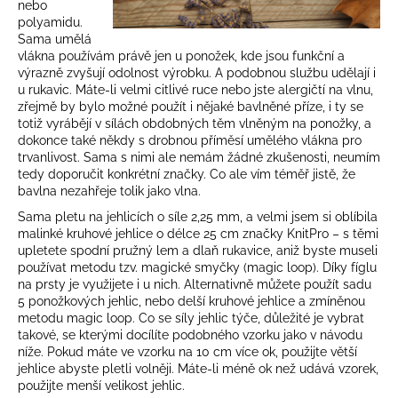
č
nebo
u
polyamidu.
j
Sama umělá
vlákna používám právě jen u ponožek, kde jsou funkční a
e
výrazně zvyšují odolnost výrobku. A podobnou službu udělají i
m
u rukavic. Máte-li velmi citlivé ruce nebo jste alergičtí na vlnu,
e
zřejmě by bylo možné použít i nějaké bavlněné příze, i ty se
totiž vyrábějí v sílách obdobných těm vlněným na ponožky, a
dokonce také někdy s drobnou příměsí umělého vlákna pro
trvanlivost. Sama s nimi ale nemám žádné zkušenosti, neumím
tedy doporučit konkrétní značky. Co ale vím téměř jistě, že
bavlna nezahřeje tolik jako vlna.
Sama pletu na jehlicích o síle 2,25 mm, a velmi jsem si oblíbila
malinké kruhové jehlice o délce 25 cm značky KnitPro – s těmi
upletete spodní pružný lem a dlaň rukavice, aniž byste museli
používat metodu tzv. magické smyčky (magic loop). Díky fíglu
na prsty je využijete i u nich. Alternativně můžete použít sadu
5 ponožkových jehlic, nebo delší kruhové jehlice a zmíněnou
metodu magic loop. Co se síly jehlic týče, důležité je vybrat
takové, se kterými docílíte podobného vzorku jako v návodu
níže. Pokud máte ve vzorku na 10 cm více ok, použijte větší
jehlice abyste pletli volněji. Máte-li méně ok než udává vzorek,
použijte menší velikost jehlic.