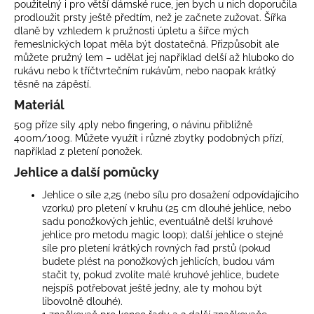
použitelný i pro větší dámské ruce, jen bych u nich doporučila
prodloužit prsty ještě předtím, než je začnete zužovat. Šířka
dlaně by vzhledem k pružnosti úpletu a šířce mých
řemeslnických lopat měla být dostatečná. Přizpůsobit ale
můžete pružný lem – udělat jej například delší až hluboko do
rukávu nebo k tříčtvrtečním rukávům, nebo naopak krátký
těsně na zápěstí.
Materiál
50g příze síly 4ply nebo fingering, o návinu přibližně
400m/100g. Můžete využít i různé zbytky podobných přízí,
například z pletení ponožek.
Jehlice a další pomůcky
Jehlice o síle 2,25 (nebo sílu pro dosažení odpovídajícího
vzorku) pro pletení v kruhu (25 cm dlouhé jehlice, nebo
sadu ponožkových jehlic, eventuálně delší kruhové
jehlice pro metodu magic loop); další jehlice o stejné
síle pro pletení krátkých rovných řad prstů (pokud
budete plést na ponožkových jehlicích, budou vám
stačit ty, pokud zvolíte malé kruhové jehlice, budete
nejspíš potřebovat ještě jedny, ale ty mohou být
libovolně dlouhé).