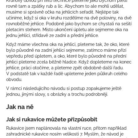
Kruhový obvod při této technice pleteme jako bychom pletli
rovně tam a zpátky rub a líc. Abychom to ale mohli udělat,
musíme si správně očka na jehlicích seřadit. Nejlépe tak
učiníme, když si oka v kruhu rozdělíme na dvě poloviny, na dvě
rovnoběžné jehlice. Podobně jako bychom se chystali na sešití
pletacím stehem. Místo ukončení úpletu ale sejmeme oka na
jednu jehlici, střídavě ze zadní a přední jehlice.
Když máme všechna oka na jehlici, pleteme tak, že oko, které
bylo původně na zadní jehlici sejmeme, zatímco máme přízi
vepředu před úpletem, a oko, které bylo původně na přední
jehlici pleteme zcela běžně hladce. Když dopleteme na konec
jehlice, práci otočíme, a pleteme zpět obdobně další řadu.
V podstatě tak v každé řadě upleteme jeden půlkruh celého
obvodu.
V rámci následujícího návodu si postup zopakujeme ještě
jednou, jinými slovy, s obrázky a trochu podrobněji.
Jak na ně
Jak si rukavice můžete přizpůsobit
Rukavice jsem naplánovala na vlastní ruce, přitom například
zahradnické rukavice nosím velikosti 7. Myslím, že návod je