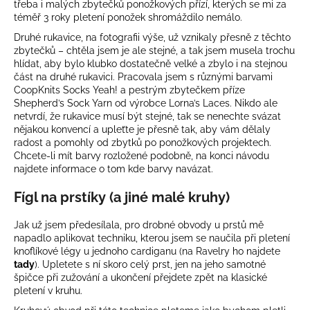
třeba i malých zbytečků ponožkových přízí, kterých se mi za
téměř 3 roky pletení ponožek shromáždilo nemálo.
Druhé rukavice, na fotografii výše, už vznikaly přesně z těchto
zbytečků – chtěla jsem je ale stejné, a tak jsem musela trochu
hlídat, aby bylo klubko dostatečně velké a zbylo i na stejnou
část na druhé rukavici. Pracovala jsem s různými barvami
CoopKnits Socks Yeah! a pestrým zbytečkem příze
Shepherd’s Sock Yarn od výrobce Lorna’s Laces. Nikdo ale
netvrdí, že rukavice musí být stejné, tak se nenechte svázat
nějakou konvencí a upleťte je přesně tak, aby vám dělaly
radost a pomohly od zbytků po ponožkových projektech.
Chcete-li mít barvy rozložené podobně, na konci návodu
najdete informace o tom kde barvy navázat.
Fígl na prstíky (a jiné malé kruhy)
Jak už jsem předesílala, pro drobné obvody u prstů mě
napadlo aplikovat techniku, kterou jsem se naučila při pletení
knoflíkové légy u jednoho cardiganu (na Ravelry ho najdete
tady
). Upletete s ní skoro celý prst, jen na jeho samotné
špičce při zužování a ukončení přejdete zpět na klasické
pletení v kruhu.