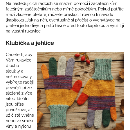
Na následujících řádcích se snažím pomoci i začátečníkům,
a
falešným začátečníkům nebo mírně pokročilým. Pokud patříte
j
mezi zkušené pletaře, můžete přeskočit rovnou k návodu
(kapitolka „Jak na ně“), eventuálně si přečíst o vychytávce na
í
pletení jednotlivých prstů těsně před touto kapitolou a využít ji
t
na vlastní rukavice.
?
Klubíčka a jehlice
Chcete-li, aby
Vám rukavice
dlouho
HLEDAT
sloužily a
nežmolkovaly,
vybírejte raději
pevnější příze
D
složené z více
o
nitek. Ideální
jsou příze
p
ponožkové, ať
o
už čistě vlněné
r
nebo ve směsi
u
vlny a nylonu