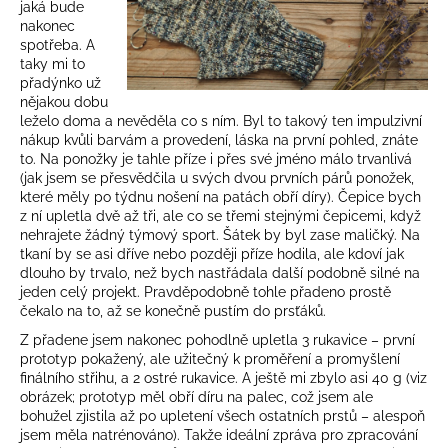
jaká bude
nakonec
spotřeba. A
taky mi to
přadýnko už
nějakou dobu
leželo doma a nevěděla co s ním. Byl to takový ten impulzivní
nákup kvůli barvám a provedení, láska na první pohled, znáte
to. Na ponožky je tahle příze i přes své jméno málo trvanlivá
(jak jsem se přesvědčila u svých dvou prvních párů ponožek,
které měly po týdnu nošení na patách obří díry). Čepice bych
z ní upletla dvě až tři, ale co se třemi stejnými čepicemi, když
nehrajete žádný týmový sport. Šátek by byl zase maličký. Na
tkaní by se asi dříve nebo později příze hodila, ale kdoví jak
dlouho by trvalo, než bych nastřádala další podobně silné na
jeden celý projekt. Pravděpodobně tohle přadeno prostě
čekalo na to, až se konečně pustím do prsťáků.
Z přadene jsem nakonec pohodlně upletla 3 rukavice – první
prototyp pokažený, ale užitečný k proměření a promyšlení
finálního střihu, a 2 ostré rukavice. A ještě mi zbylo asi 40 g (viz
obrázek; prototyp měl obří díru na palec, což jsem ale
bohužel zjistila až po upletení všech ostatních prstů – alespoň
jsem měla natrénováno). Takže ideální zpráva pro zpracování