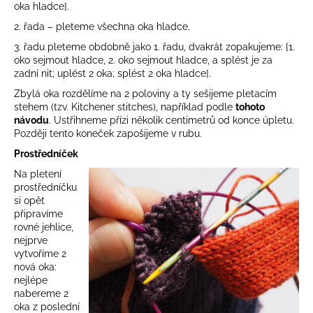
oka hladce].
2. řada – pleteme všechna oka hladce.
3. řadu pleteme obdobně jako 1. řadu, dvakrát zopakujeme: [1.
oko sejmout hladce, 2. oko sejmout hladce, a splést je za
zadní nit; uplést 2 oka; splést 2 oka hladce].
Zbylá oka rozdělíme na 2 poloviny a ty sešijeme pletacím
stehem (tzv. Kitchener stitches), například podle
tohoto
návodu
. Ustřihneme přízi několik centimetrů od konce úpletu.
Později tento koneček zapošijeme v rubu.
Prostředníček
Na pletení
prostředníčku
si opět
připravíme
rovné jehlice,
nejprve
vytvoříme 2
nová oka:
nejlépe
nabereme 2
oka z poslední