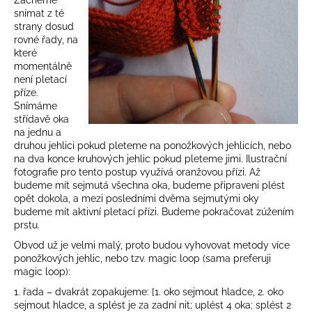
snímat z té
strany dosud
rovné řady, na
které
momentálně
není pletací
příze.
Snímáme
střídavě oka
na jednu a
druhou jehlici pokud pleteme na ponožkových jehlicích, nebo
na dva konce kruhových jehlic pokud pleteme jimi. Ilustrační
fotografie pro tento postup využívá oranžovou přízi. Až
budeme mít sejmutá všechna oka, budeme připraveni plést
opět dokola, a mezi posledními dvěma sejmutými oky
budeme mít aktivní pletací přízi. Budeme pokračovat zúžením
prstu.
Obvod už je velmi malý, proto budou vyhovovat metody více
ponožkových jehlic, nebo tzv. magic loop (sama preferuji
magic loop):
1. řada – dvakrát zopakujeme: [1. oko sejmout hladce, 2. oko
sejmout hladce, a splést je za zadní nit; uplést 4 oka; splést 2