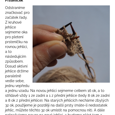
Prsteníček
Odstraníme
značkovač pro
začátek řady.
Z kruhové
jehlice
sejmeme oka
pro pletení
prsteníčku na
rovnou jehlici,
a to
následujícím
způsobem.
Dosud aktivní
jehlice držíme
paralelně
vedle sebe,
jednu vepředu
a jednu vzadu. Na novou jehlici sejmeme celkem 16 ok, a to
střídavě vždy 1 ze zadní a 1 z přední jehlice (tedy 8 ok ze zadní
a 8 ok z přední jehlice). Na starých jehlicích necháme zbylých
32 ok, použijeme je později na další prsty (máte-li nedostatek
jehlic, můžete těchto 32 ok umístit na pomocnou nit). A dále
pokračujeme pouze na nové jehlici, a budeme plést tam a