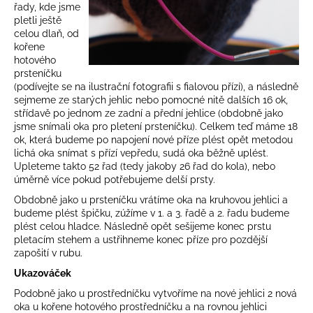
řady, kde jsme
pletli ještě
celou dlaň, od
kořene
hotového
prsteníčku
(podívejte se na ilustrační fotografii s fialovou přízí), a následně
sejmeme ze starých jehlic nebo pomocné nitě dalších 16 ok,
střídavě po jednom ze zadní a přední jehlice (obdobně jako
jsme snímali oka pro pletení prsteníčku). Celkem teď máme 18
ok, která budeme po napojení nové příze plést opět metodou
lichá oka snímat s přízí vepředu, sudá oka běžně uplést.
Upleteme takto 52 řad (tedy jakoby 26 řad do kola), nebo
úměrně více pokud potřebujeme delší prsty.
Obdobně jako u prsteníčku vrátíme oka na kruhovou jehlici a
budeme plést špičku, zúžíme v 1. a 3. řadě a 2. řadu budeme
plést celou hladce. Následně opět sešijeme konec prstu
pletacím stehem a ustřihneme konec příze pro pozdější
zapošití v rubu.
Ukazováček
Podobně jako u prostředníčku vytvoříme na nové jehlici 2 nová
oka u kořene hotového prostředníčku a na rovnou jehlici