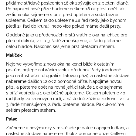
přidáme střídavě posledních 16 ok zbývajících z pletení dlaně.
Po napojení nové příze budeme celkem 18 ok plést opět tak,
že lichá oka sejmeme s přízí před úpletem a sudá běžně
upleteme. Celkem takto upleteme 48 řad (tedy jako bychom
pletli 24 řad do kruhu), nebo více pokud máme delší prsty.
Obdobně jako u předchozích prstů vrátíme oka na jehlice pro
pletení dokola, v 1. a 3. řadě zmenšujeme, 2. řadu pleteme
celou hladce. Nakonec sešijeme prst pletacím stehem.
Malíček
Nejprve vytvoříme 2 nová oka na konci blíže k ostatním
prstům, nejlépe nabráním 2 ok z předchozí řady (obdobně
jako na ilustrační fotografii s fialovou přízí), a následně střídavě
nabereme dalších 12 ok z pomocné příze. Napojíme novou
přízi, a pleteme opět na rovné jehlici tak, že 1 oko sejmeme
s přízí vepředu a 1 oko běžně upleteme. Celkem pleteme 40
řad (tedy 20 kruhových řad), a následně zúžíme ke konci: v 1. a
3. řadě zmenšujeme, 2. řadu pleteme hladce. Pak ukončíme
sešitím pletacím stehem.
Palec
Začneme 2 novými oky v místě kde je palec napojen k dlani, a
následně střídavě nabereme 16 ok z pomocné příze. Celkem