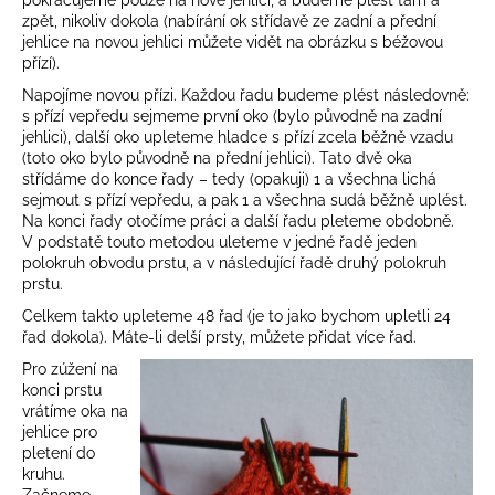
zpět, nikoliv dokola (nabírání ok střídavě ze zadní a přední
jehlice na novou jehlici můžete vidět na obrázku s béžovou
přízí).
Napojíme novou přízi. Každou řadu budeme plést následovně:
s přízí vepředu sejmeme první oko (bylo původně na zadní
jehlici), další oko upleteme hladce s přízí zcela běžně vzadu
(toto oko bylo původně na přední jehlici). Tato dvě oka
střídáme do konce řady – tedy (opakuji) 1 a všechna lichá
sejmout s přízí vepředu, a pak 1 a všechna sudá běžně uplést.
Na konci řady otočíme práci a další řadu pleteme obdobně.
V podstatě touto metodou uleteme v jedné řadě jeden
polokruh obvodu prstu, a v následující řadě druhý polokruh
prstu.
Celkem takto upleteme 48 řad (je to jako bychom upletli 24
řad dokola). Máte-li delší prsty, můžete přidat více řad.
Pro zúžení na
konci prstu
vrátíme oka na
jehlice pro
pletení do
kruhu.
Začneme