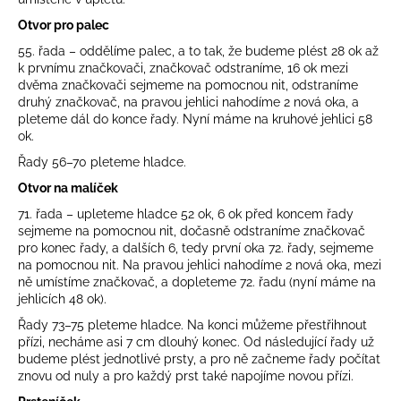
Otvor pro palec
55. řada – oddělíme palec, a to tak, že budeme plést 28 ok až
k prvnímu značkovači, značkovač odstraníme, 16 ok mezi
dvěma značkovači sejmeme na pomocnou nit, odstraníme
druhý značkovač, na pravou jehlici nahodíme 2 nová oka, a
pleteme dál do konce řady. Nyní máme na kruhové jehlici 58
ok.
Řady 56–70 pleteme hladce.
Otvor na malíček
71. řada – upleteme hladce 52 ok, 6 ok před koncem řady
sejmeme na pomocnou nit, dočasně odstraníme značkovač
pro konec řady, a dalších 6, tedy první oka 72. řady, sejmeme
na pomocnou nit. Na pravou jehlici nahodíme 2 nová oka, mezi
ně umístíme značkovač, a dopleteme 72. řadu (nyní máme na
jehlicích 48 ok).
Řady 73–75 pleteme hladce. Na konci můžeme přestřihnout
přízi, necháme asi 7 cm dlouhý konec. Od následující řady už
budeme plést jednotlivé prsty, a pro ně začneme řady počítat
znovu od nuly a pro každý prst také napojíme novou přízi.