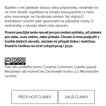
Budete-li mít jakékoliv dotazy nebo připomínky, neváhejte se
na mne obrátit, například na emailu
anna@annine.cz
nebo
přes messenger na Facebooku anniné. Na stejných
kontaktech ocením také upozornění na případné chyby či
nedostatky v návodu, které ráda opravím.
Prosím použijte tento návod jen pro osobní potřebu, při pletení
pro sebe, svou rodinu, nebo přátele. Chcete-li mne podpořit v
tvorbě dalších návodů, můžete mi přispět třeba i maličkou
finanční částkou na účet 1169163029/3030.
Toto dílo podléhá licenci
Creative Commons Uveďte původ-
Neužívejte dílo komerčně-Zachovejte licenci 4.0 Mezinárodní
License
.
PŘEDCHOZÍ ČLÁNEK
DALŠÍ ČLÁNEK