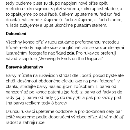
tedy budeme plést 18 ok, po napojení nové příze opět
metodou 1 oko sejmout s přízí vepředu, 1 oko uplést hladce, a
to opakujeme po celé řadě. Celkem upleteme 38 řad (19 řad
dokola), následně zužujeme (1. řada zužujeme, 2. řada hladce,
3. řada zužujeme) a úplet ukončíme pletacím stehem.
Dokončení
Všechny konce přízí v rubu zatkáme preferovanou metodou.
Různé metody najdete sice v angličtině, ale se srozumitelnými
ilustračními fotografie například
zde
. Pro rukavice preferuji
návod v kapitole „Weaving In Ends on the Diagonal“.
Barevné alternativy
Barvy můžete na rukavicích střídat dle libosti, pokud byste ale
chtěli dosáhnout obdobného efektu jako na první fotografii v
článku, střídejte barvy následujícím způsobem: 1. barva od
nahození až po konec patentu (30 řad), 2. barva od řady 31 do
řady 54, 3. barva od řady 55 do řady 76, a pak pro každý prst
jiná barva (celkem tedy 8 barev).
Druhou rukavici upleteme obdobně, a pro dokončení celý pár
ještě vypereme podle doporučení výrobce příze. Ať vám dělají
radost a zahřejí ruce!