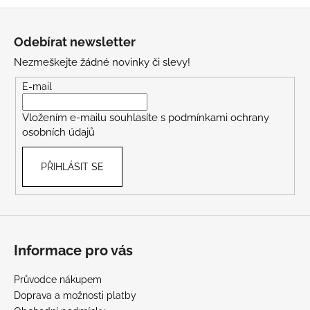
Z
á
Odebírat newsletter
p
Nezmeškejte žádné novinky či slevy!
a
t
E-mail
í
Vložením e-mailu souhlasíte s
podmínkami ochrany
osobních údajů
PŘIHLÁSIT SE
Informace pro vás
Průvodce nákupem
Doprava a možnosti platby