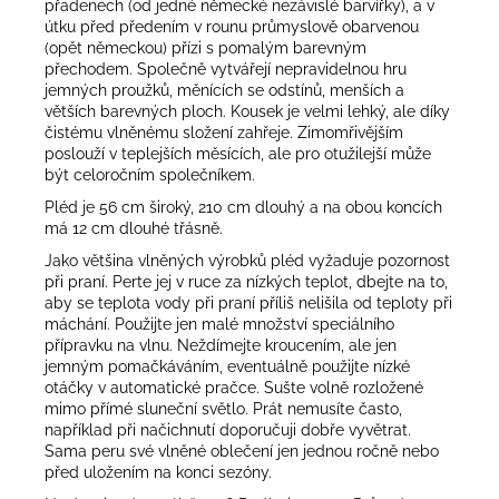
přadenech (od jedné německé nezávislé barvířky), a v
útku před předením v rounu průmyslově obarvenou
(opět německou) přízi s pomalým barevným
přechodem. Společně vytvářejí nepravidelnou hru
jemných proužků, měnících se odstínů, menších a
větších barevných ploch. Kousek je velmi lehký, ale díky
čistému vlněnému složení zahřeje. Zimomřivějším
poslouží v teplejších měsících, ale pro otužilejší může
být celoročním společníkem.
Pléd je 56 cm široký, 210 cm dlouhý a na obou koncích
má 12 cm dlouhé třásně.
Jako většina vlněných výrobků pléd vyžaduje pozornost
při praní. Perte jej v ruce za nízkých teplot, dbejte na to,
aby se teplota vody při praní příliš nelišila od teploty při
máchání. Použijte jen malé množství speciálního
přípravku na vlnu. Neždímejte kroucením, ale jen
jemným pomačkáváním, eventuálně použijte nízké
otáčky v automatické pračce. Sušte volně rozložené
mimo přímé sluneční světlo. Prát nemusíte často,
například při načichnutí doporučuji dobře vyvětrat.
Sama peru své vlněné oblečení jen jednou ročně nebo
před uložením na konci sezóny.