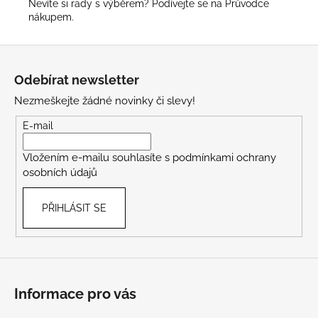
Nevíte si rady s výběrem? Podívejte se na
Průvodce
nákupem
.
Z
á
Odebírat newsletter
p
Nezmeškejte žádné novinky či slevy!
a
t
E-mail
í
Vložením e-mailu souhlasíte s
podmínkami ochrany
osobních údajů
PŘIHLÁSIT SE
Informace pro vás