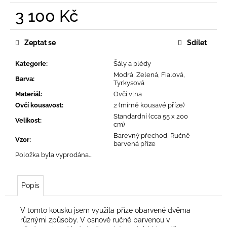
č
3 100 Kč
u
j
Měrná
e
cena:
Zeptat se
Sdílet
m
e
Kategorie
:
Šály a plédy
Modrá, Zelená, Fialová,
Barva
:
Tyrkysová
Materiál
:
Ovčí vlna
Ovčí kousavost
:
2 (mírně kousavé příze)
Standardní (cca 55 x 200
Velikost
:
cm)
Barevný přechod, Ručně
Vzor
:
barvená příze
Položka byla vyprodána…
Popis
V tomto kousku jsem využila příze obarvené dvěma
různými způsoby. V osnově ručně barvenou v