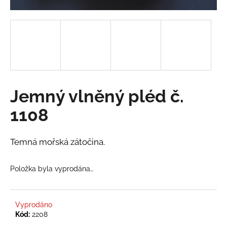
a
j
í
t
?
Jemný vlněný pléd č.
1108
HLEDAT
Temná mořská zátočina.
D
Položka byla vyprodána…
o
p
o
r
Vyprodáno
Kód:
2208
u