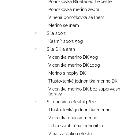
Ponožkovka Bluefaced Leicester
Ponožkovka merino zebra
Vlněná ponožkovka se lnem
Merino se lnem
Síla sport
Kašmír sport 50g
Síla DK a aran
Vícenitka merino DK 50g
Vícenitka merino DK 100g
Merino s nopky DK
Tlusto-tenká jednonitka merino DK
Vícenitka merino DK bez superwash
úpravy
Síla bulky a efektní příze
Tlusto-tenká jednonitka merino
Vícenitka chunky merino
Lehce zaplstěná jednonitka
Vlna s alpakou efektní