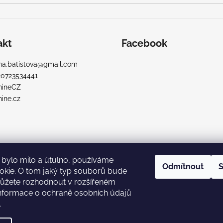
akt
Facebook
a.batistova
@
gmail.com
20723534441
nineCZ
ine.cz
bylo milo a útulno, používáme
Odmítnout
S
okie. O tom jaký typ souborů bude
ůžete rozhodnout v rozšířeném
Informace o ochraně osobních údajů
.