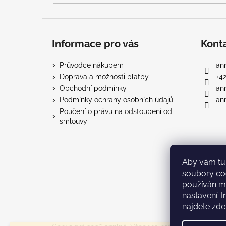
Informace pro vás
Kont
Průvodce nákupem
ann
Doprava a možnosti platby
+4
Obchodní podmínky
an
Podmínky ochrany osobních údajů
ann
Poučení o právu na odstoupení od
smlouvy
Aby vám tu 
soubory co
používán m
nastavení. 
najdete
zde