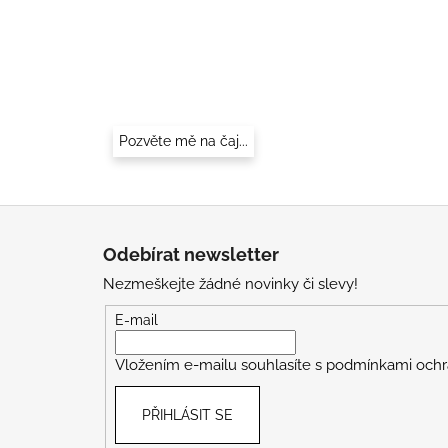
Pozvěte mě na čaj...
Z
á
Odebírat newsletter
p
Nezmeškejte žádné novinky či slevy!
a
t
E-mail
í
Vložením e-mailu souhlasíte s
podmínkami ochr
PŘIHLÁSIT SE