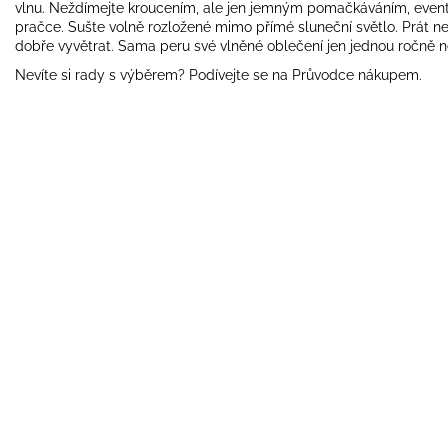
vlnu. Neždímejte kroucením, ale jen jemným pomačkáváním, eventu
pračce. Sušte volně rozložené mimo přímé sluneční světlo. Prát ne
dobře vyvětrat. Sama peru své vlněné oblečení jen jednou ročně 
Nevíte si rady s výběrem? Podívejte se na
Průvodce nákupem
.