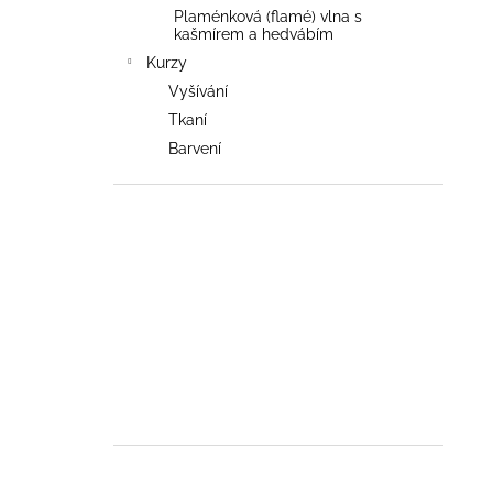
Plaménková (flamé) vlna s
kašmírem a hedvábím
Kurzy
Vyšívání
Tkaní
Barvení