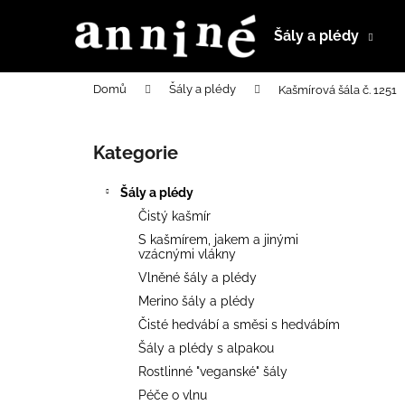
K
Přejít
na
o
Šály a plédy
obsah
Zpět
Zpět
š
do
do
í
Domů
Šály a plédy
Kašmírová šála č. 1251
k
obchodu
obchodu
P
o
Kategorie
Přeskočit
s
kategorie
t
Šály a plédy
r
Čistý kašmír
a
S kašmírem, jakem a jinými
n
vzácnými vlákny
n
Vlněné šály a plédy
í
Merino šály a plédy
p
Čisté hedvábí a směsi s hedvábím
a
Šály a plédy s alpakou
n
Rostlinné "veganské" šály
e
Péče o vlnu