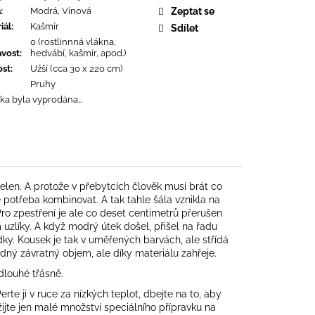
a
:
Modrá, Vínová
Zeptat se
iál
:
Kašmír
Sdílet
0 (rostlinnná vlákna,
avost
:
hedvábí, kašmír, apod.)
ost
:
Užší (cca 30 x 220 cm)
Pruhy
ka byla vyprodána…
elen. A protože v přebytcích člověk musí brát co
e potřeba kombinovat. A tak tahle šála vznikla na
ro zpestření je ale co deset centimetrů přerušen
uzlíky. A když modrý útek došel, přišel na řadu
dky. Kousek je tak v uměřených barvách, ale střídá
žádný závratný objem, ale díky materiálu zahřeje.
dlouhé třásně.
rte ji v ruce za nízkých teplot, dbejte na to, aby
užijte jen malé množství speciálního přípravku na