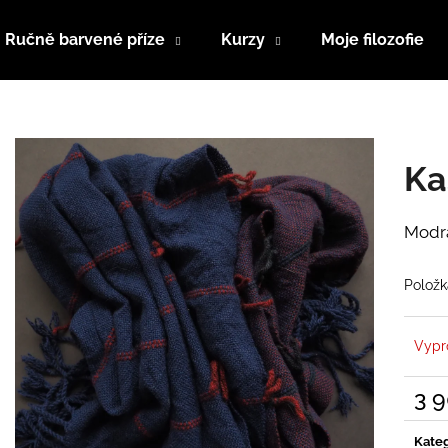
Ručně barvené příze
Kurzy
Moje filozofie
Co potřebujete najít?
Ka
HLEDAT
Modrá
Doporučujeme
Položk
Vypr
3 
Měrn
cena:
Kateg