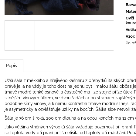
Barv
Mater
Ovčí
kous
Velik
Vzor
:
Polož
Popis
Užší šála z měkkého a hřejivého kašmíru z přebytků italských přád
právě je, a ne vždy je toho dost na jednu byť i malou šálu, občas j
tmavě modré tenké osnově, a částečně má i ze stejné příze útek. P
silnějším vínovým útkem, ve dvou řadách a po stranách zajištěným 
podobně silný vínový, a k němu kontrastní tmavě modré silnější řá
je asymetricky a ozvláštňuje uzlíky na bocích. Šálka sice netvoří 
Šála je 36 cm široká, 200 cm dlouhá a na obou koncích má 12 cm 
Jako většina vlněných výrobků šála vyžaduje pozornost při praní. Pe
se teplota vody při praní příliš nelišila od teploty při máchání. Po