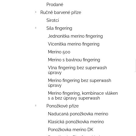
l
Prodané
Ručně barvené příze
Sirotci
Síla fingering
Jednonitka merino fingering
Vícenitka merino fingering
Merino 500
Merino s bavlnou fingering
Vlna fingering bez superwash
úpravy
Merino fingering bez superwash
úpravy
Merino fingering, kombinace vláken
s a bez úpravy superwash
Ponožkové příze
Naducaná ponožkovka merino
Klasická ponožkovka merino
Ponožkovka merino DK