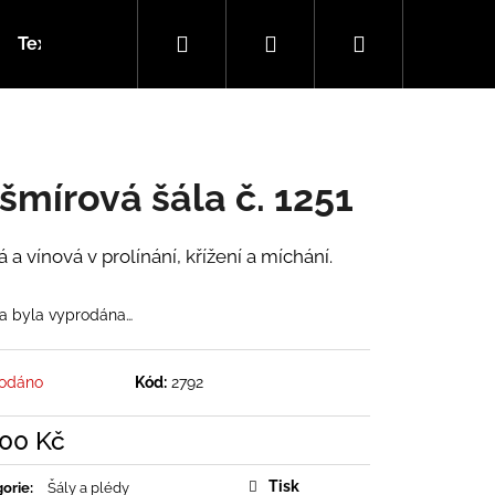
Hledat
Přihlášení
Nákupní
Textilní garáž (návody)
Kamenné prodejny
Ohl
košík
šmírová šála č. 1251
 a vínová v prolínání, křížení a míchání.
a byla vyprodána…
odáno
Kód:
2792
900 Kč
á
Tisk
orie
:
Šály a plédy