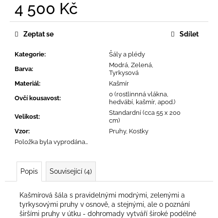
č
4 500 Kč
u
Měrná
j
cena:
e
Zeptat se
Sdílet
m
e
Kategorie
:
Šály a plédy
Modrá, Zelená,
Barva
:
Tyrkysová
Materiál
:
Kašmír
0 (rostlinnná vlákna,
Ovčí kousavost
:
hedvábí, kašmír, apod.)
Standardní (cca 55 x 200
Velikost
:
cm)
Vzor
:
Pruhy, Kostky
Položka byla vyprodána…
Popis
Související (4)
Kašmírová šála s pravidelnými modrými, zelenými a
tyrkysovými pruhy v osnově, a stejnými, ale o poznání
širšími pruhy v útku - dohromady vytváří široké podélné