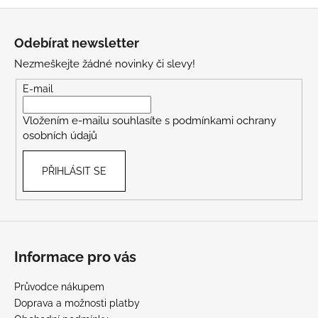
Z
á
Odebírat newsletter
p
Nezmeškejte žádné novinky či slevy!
a
t
E-mail
í
Vložením e-mailu souhlasíte s
podmínkami ochrany
osobních údajů
PŘIHLÁSIT SE
Informace pro vás
Průvodce nákupem
Doprava a možnosti platby