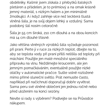
obdélníky. Kašmír jsem získala z přebytků italských
pletáren a přádelen, je to prémiový a na omak krásně
jemný materiál, s nízkým halem a jen minimálně
žmolkující. A i když zahřeje více než leckterá tlustá
vlněná šála, je na svůj objem lehký a vzdušný. Sama
podobný šál nosím celoročně.
Šála je 55 cm široká, 210 cm dlouhá a na obou koncích
má 14 cm dlouhé třásně.
Jako většina vlněných výrobků šála vyžaduje pozornost
při praní. Perte ji v ruce za nízkých teplot, dbejte na to,
aby se teplota vody při praní příliš nelišila od teploty při
máchání. Použijte jen malé množství speciálního
přípravku na vlnu. Neždímejte kroucením, ale jen
jemným pomačkáváním, eventuálně použijte nízké
otáčky v automatické pračce. Sušte volně rozložené
mimo přímé sluneční světlo. Prát nemusíte často,
například při načichnutí doporučuji dobře vyvětrat.
Sama peru své vlněné oblečení jen jednou ročně nebo
před uložením na konci sezóny.
Nevíte si rady s výběrem? Podívejte se na
Průvodce
nákupem
.