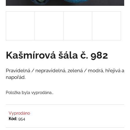
a
j
í
t
?
Kašmírová šála č. 982
HLEDAT
Pravidelná / nepravidelná, zelená / modrá, hřejivá a
napořád.
D
Položka byla vyprodána…
o
p
o
Vyprodáno
r
Kód:
954
u