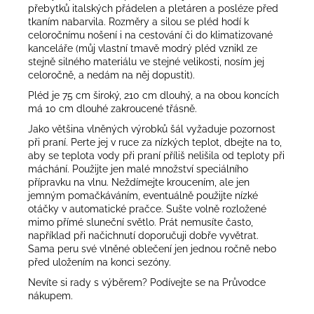
přebytků italských přádelen a pletáren a posléze před
tkaním nabarvila. Rozměry a silou se pléd hodí k
celoročnímu nošení i na cestování či do klimatizované
kanceláře (můj vlastní tmavě modrý pléd vznikl ze
stejně silného materiálu ve stejné velikosti, nosím jej
celoročně, a nedám na něj dopustit).
Pléd je 75 cm široký, 210 cm dlouhý, a na obou koncích
má 10 cm dlouhé zakroucené třásně.
Jako většina vlněných výrobků šál vyžaduje pozornost
při praní. Perte jej v ruce za nízkých teplot, dbejte na to,
aby se teplota vody při praní příliš nelišila od teploty při
máchání. Použijte jen malé množství speciálního
přípravku na vlnu. Neždímejte kroucením, ale jen
jemným pomačkáváním, eventuálně použijte nízké
otáčky v automatické pračce. Sušte volně rozložené
mimo přímé sluneční světlo. Prát nemusíte často,
například při načichnutí doporučuji dobře vyvětrat.
Sama peru své vlněné oblečení jen jednou ročně nebo
před uložením na konci sezóny.
Nevíte si rady s výběrem? Podívejte se na
Průvodce
nákupem
.