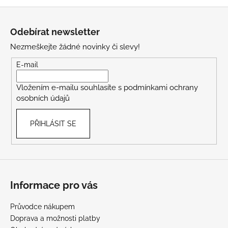
Z
á
Odebírat newsletter
p
Nezmeškejte žádné novinky či slevy!
a
t
E-mail
í
Vložením e-mailu souhlasíte s
podmínkami ochrany
osobních údajů
PŘIHLÁSIT SE
Informace pro vás
Průvodce nákupem
Doprava a možnosti platby