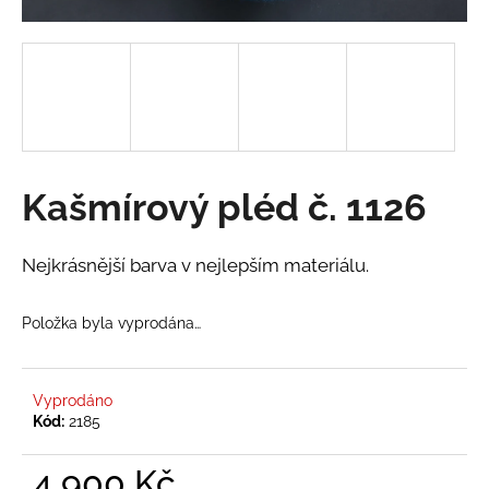
a
j
í
t
?
Kašmírový pléd č. 1126
HLEDAT
Nejkrásnější barva v nejlepším materiálu.
Položka byla vyprodána…
D
o
p
Vyprodáno
o
Kód:
2185
r
u
4 900 Kč