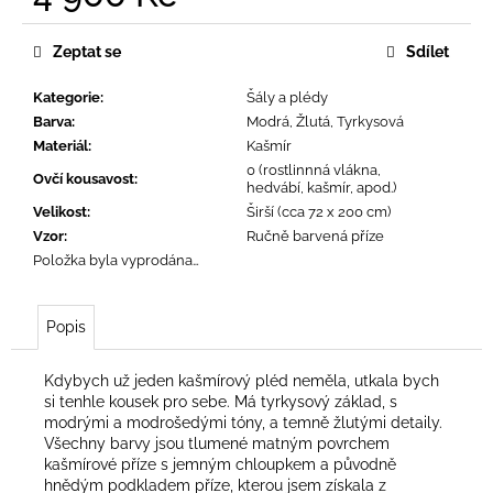
č
Měrná
u
cena:
j
Zeptat se
Sdílet
e
m
Kategorie
:
Šály a plédy
e
Barva
:
Modrá, Žlutá, Tyrkysová
Materiál
:
Kašmír
0 (rostlinnná vlákna,
Ovčí kousavost
:
hedvábí, kašmír, apod.)
Velikost
:
Širší (cca 72 x 200 cm)
Vzor
:
Ručně barvená příze
Položka byla vyprodána…
Popis
Kdybych už jeden kašmírový pléd neměla, utkala bych
si tenhle kousek pro sebe. Má tyrkysový základ, s
modrými a modrošedými tóny, a temně žlutými detaily.
Všechny barvy jsou tlumené matným povrchem
kašmírové příze s jemným chloupkem a původně
hnědým podkladem příze, kterou jsem získala z