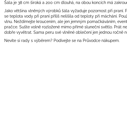
Šála je 38 cm široká a 200 cm dlouhá, na obou koncích má zakrou
Jako většina vlněných výrobků šála vyžaduje pozornost při praní. Pe
se teplota vody při praní příliš nelišila od teploty při máchání. Po
vlnu. Neždímejte kroucením, ale jen jemným pomačkáváním, eventu
pračce. Sušte volně rozložené mimo přímé sluneční světlo. Prát ne
dobře vyvětrat. Sama peru své vlněné oblečení jen jednou ročně 
Nevíte si rady s výběrem? Podívejte se na
Průvodce nákupem
.