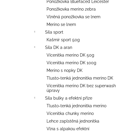
Ponožkovka Bluefaced Leicester
Ponožkovka merino zebra
Vlněná ponožkovka se lnem
Merino se lnem
Síla sport
Kašmír sport 50g
Síla DK a aran
Vícenitka merino DK 50g
Vícenitka merino DK 100g
Merino s nopky DK
Tlusto-tenká jednonitka merino DK
Vícenitka merino DK bez superwash
úpravy
Síla bulky a efektní příze
Tlusto-tenká jednonitka merino
Vícenitka chunky merino
Lehce zaplstěná jednonitka
Vlna s alpakou efektní