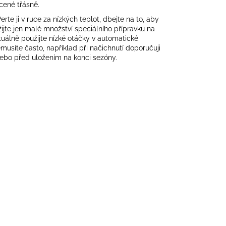
cené třásně.
rte ji v ruce za nízkých teplot, dbejte na to, aby
užijte jen malé množství speciálního přípravku na
álně použijte nízké otáčky v automatické
musíte často, například při načichnutí doporučuji
nebo před uložením na konci sezóny.