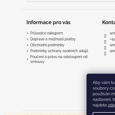
Informace pro vás
Kont
Průvodce nákupem
ann
Doprava a možnosti platby
+4
Obchodní podmínky
an
Podmínky ochrany osobních údajů
ann
Poučení o právu na odstoupení od
smlouvy
Aby vám tu 
soubory co
používán m
nastavení. 
najdete
zde