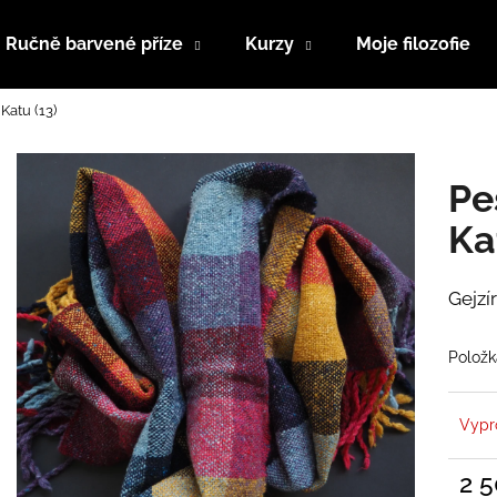
Ručně barvené příze
Kurzy
Moje filozofie
Katu (13)
Co potřebujete najít?
Pe
HLEDAT
Ka
Gejzír
Doporučujeme
Položk
Vypr
2 