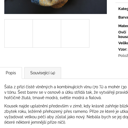
Měrn
cena:
Kateg
Barv
Mater
Ovčí
kous
Velik
Vzor
:
Polož
Popis
Související (4)
Šála z přízí čistě vlněných a kombinujících vlnu (70 %) a mohér (3
v tónu. Šest barev se v osnově a útku střídá tak, že vytvářejí pravi
hořčičně žlutá, tmavě modrá, světle modrá a fialová.
Kousek najde uplatnění především v zimě, kdy krásně zahřeje blíz
zbytek roku, ležérně přehozený přes rameno. Příze ze které je ut
vyžadovat velkou péči aby zůstal jako nový. Nebála bych se jej 
(které některé jemnější příze ničí).