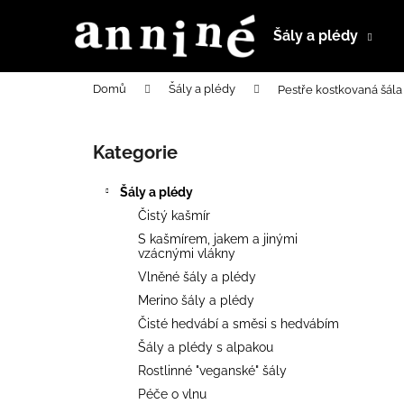
K
Přejít
na
o
Šály a plédy
obsah
Zpět
Zpět
š
do
do
í
Domů
Šály a plédy
Pestře kostkovaná šála 
k
obchodu
obchodu
P
o
Kategorie
Přeskočit
s
kategorie
t
Šály a plédy
r
Čistý kašmír
a
S kašmírem, jakem a jinými
n
vzácnými vlákny
n
Vlněné šály a plédy
í
Merino šály a plédy
p
Čisté hedvábí a směsi s hedvábím
a
Šály a plédy s alpakou
n
Rostlinné "veganské" šály
e
Péče o vlnu