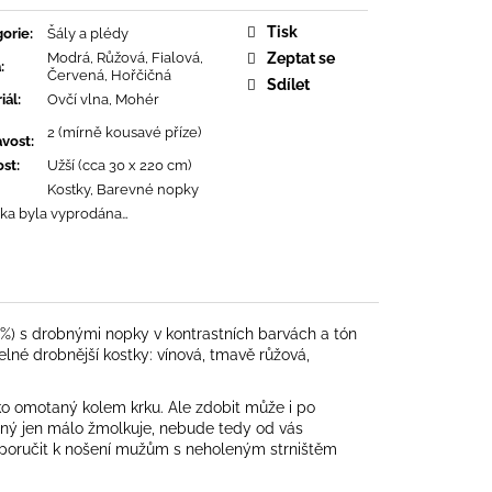
á
Tisk
orie
:
Šály a plédy
Modrá, Růžová, Fialová,
Zeptat se
a
:
Červená, Hořčičná
Sdílet
iál
:
Ovčí vlna, Mohér
2 (mírně kousavé příze)
avost
:
ost
:
Užší (cca 30 x 220 cm)
Kostky, Barevné nopky
ka byla vyprodána…
0 %) s drobnými nopky v kontrastních barvách a tón
delné drobnější kostky: vínová, tmavě růžová,
ko omotaný kolem krku. Ale zdobit může i po
kaný jen málo žmolkuje, nebude tedy od vás
doporučit k nošení mužům s neholeným strništěm