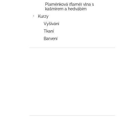
Plaménková (flamé) vlna s
kašmírem a hedvábím
Kurzy
Vyšívání
Tkaní
Barvení