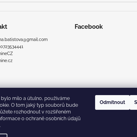
akt
Facebook
a.batistova
@
gmail.com
20723534441
nineCZ
ine.cz
bylo milo a útulno, používáme
Odmítnout
S
okie. O tom jaký typ souborů bude
ůžete rozhodnout v rozšířeném
Informace o ochraně osobních údajů
.