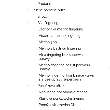
l
Prodané
Ručně barvené příze
Sirotci
Síla fingering
Jednonitka merino fingering
Vícenitka merino fingering
Merino 500
Merino s bavlnou fingering
Vlna fingering bez superwash
úpravy
Merino fingering bez superwash
úpravy
Merino fingering, kombinace vláken
s a bez úpravy superwash
Ponožkové příze
Naducaná ponožkovka merino
Klasická ponožkovka merino
Ponožkovka merino DK