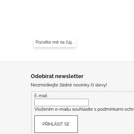
Pozvěte mě na čaj...
Z
á
Odebírat newsletter
p
Nezmeškejte žádné novinky či slevy!
a
t
E-mail
í
Vložením e-mailu souhlasíte s
podmínkami ochr
PŘIHLÁSIT SE