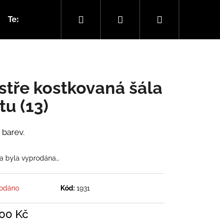
Hledat
Přihlášení
Nákupní
Textilní garáž (návody)
Kamenné prodejny
Ohl
košík
stře kostkovaná šála
tu (13)
 barev.
a byla vyprodána…
odáno
Kód:
1931
500 Kč