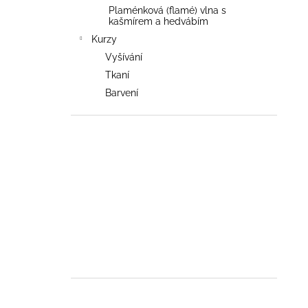
Plaménková (flamé) vlna s
kašmírem a hedvábím
Kurzy
Vyšívání
Tkaní
Barvení