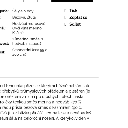
Tisk
orie
:
Šály a plédy
a
:
Béžová, Žlutá
Zeptat se
Hedvábí morušové,
Sdílet
iál
:
Ovčí vlna merino,
Kašmír
1 (merino, směsi s
avost
:
hedvábím apod.)
Standardní (cca 55 x
ost
:
200 cm)
od tenounké příze, se kterými běžně netkám, ale
z přebytků průmyslových přádelen a pletáren "je
pro některé z nich i po dlouhých letech našla
trojičky tenkou směs merina a hedvábí (70 %
na řadu přišla béžová směs s kašmírem (90 %
vá ji, a z blízka přináší i jemný lesk a nenápadný
ální šála na celoroční nošení. A kterýkoliv den v