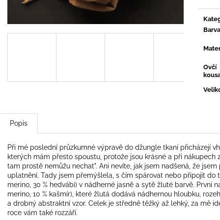
Kateg
Barv
Mater
Ovčí
kous
Velik
Popis
Při mé poslední průzkumné výpravě do džungle tkaní přicházejí vh
kterých mám přesto spoustu, protože jsou krásné a při nákupech 
tam prostě nemůžu nechat". Ani nevíte, jak jsem nadšená, že jsem 
uplatnění. Tady jsem přemýšlela, s čím spárovat nebo připojit do 
merino, 30 % hedvábí) v nádherné jasně a sytě žluté barvě. První 
merino, 10 % kašmír), které žlutá dodává nádhernou hloubku, rozehří
a drobný abstraktní vzor. Celek je středně těžký až lehký, za mě ide
roce vám také rozzáří.