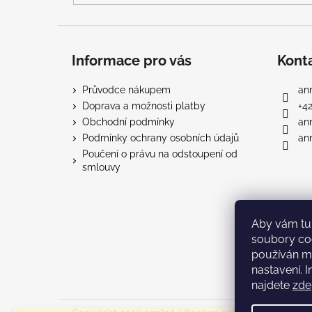
Informace pro vás
Kont
Průvodce nákupem
ann
Doprava a možnosti platby
+4
Obchodní podmínky
an
Podmínky ochrany osobních údajů
ann
Poučení o právu na odstoupení od
smlouvy
Aby vám tu 
soubory co
používán m
nastavení. 
najdete
zde