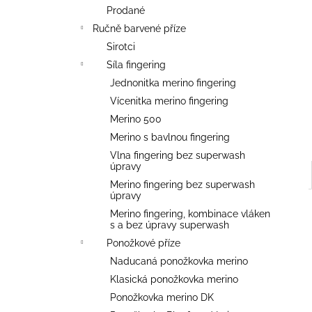
l
Prodané
Ručně barvené příze
Sirotci
Síla fingering
Jednonitka merino fingering
Vícenitka merino fingering
Merino 500
Merino s bavlnou fingering
Vlna fingering bez superwash
úpravy
Merino fingering bez superwash
úpravy
Merino fingering, kombinace vláken
s a bez úpravy superwash
Ponožkové příze
Naducaná ponožkovka merino
Klasická ponožkovka merino
Ponožkovka merino DK