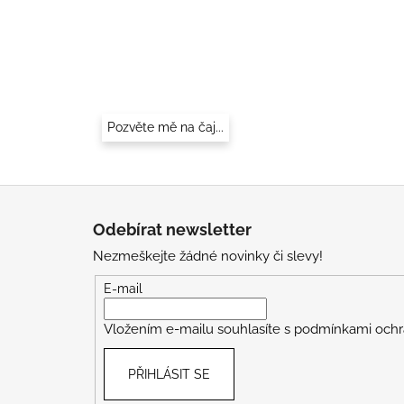
Pozvěte mě na čaj...
Z
á
Odebírat newsletter
p
Nezmeškejte žádné novinky či slevy!
a
t
E-mail
í
Vložením e-mailu souhlasíte s
podmínkami ochr
PŘIHLÁSIT SE