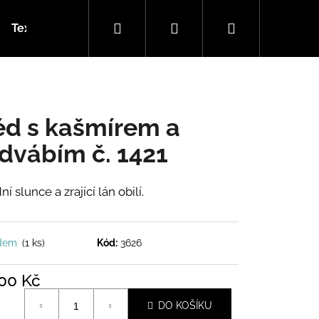
Hledat
Přihlášení
Nákupní
Textilní garáž (návody)
Kamenné prodejny
Ohl
košík
éd s kašmírem a
dvábím č. 1421
í slunce a zrající lán obilí.
adem
(1 ks)
Kód:
3626
700 Kč
á
DO KOŠÍKU