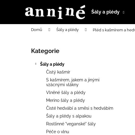
K
Přejít
na
o
Šály a plédy
obsah
Zpět
Zpět
š
do
do
í
Domů
Šály a plédy
Pléd s kašmírem a hedv
k
obchodu
obchodu
P
o
Kategorie
Přeskočit
s
kategorie
t
Šály a plédy
r
Čistý kašmír
a
S kašmírem, jakem a jinými
n
vzácnými vlákny
n
Vlněné šály a plédy
í
Merino šály a plédy
p
Čisté hedvábí a směsi s hedvábím
a
Šály a plédy s alpakou
n
Rostlinné "veganské" šály
e
Péče o vlnu