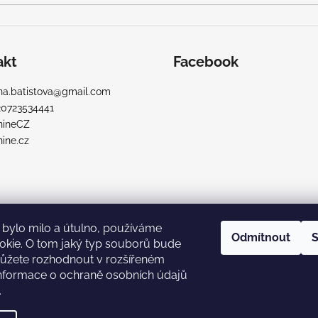
akt
Facebook
a.batistova
@
gmail.com
20723534441
nineCZ
ine.cz
bylo milo a útulno, používáme
Odmítnout
S
okie. O tom jaký typ souborů bude
ůžete rozhodnout v rozšířeném
Informace o ochraně osobních údajů
.