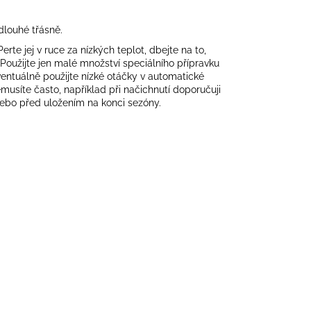
dlouhé třásně.
rte jej v ruce za nízkých teplot, dbejte na to,
. Použijte jen malé množství speciálního přípravku
ntuálně použijte nízké otáčky v automatické
musíte často, například při načichnutí doporučuji
nebo před uložením na konci sezóny.