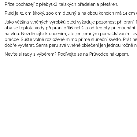
Příze pocházejí z přebytků italských přádelen a pletáren.
Pléd je 51 cm široký, 200 cm dlouhý a na obou koncích má 14 cm 
Jako většina vlněných výrobků pléd vyžaduje pozornost při praní. Pe
aby se teplota vody při praní příliš nelišila od teploty při máchání
na vlnu. Neždímejte kroucením, ale jen jemným pomačkáváním, eve
pračce. Sušte volně rozložené mimo přímé sluneční světlo. Prát ne
dobře vyvětrat. Sama peru své vlněné oblečení jen jednou ročně 
Nevíte si rady s výběrem? Podívejte se na
Průvodce nákupem
.