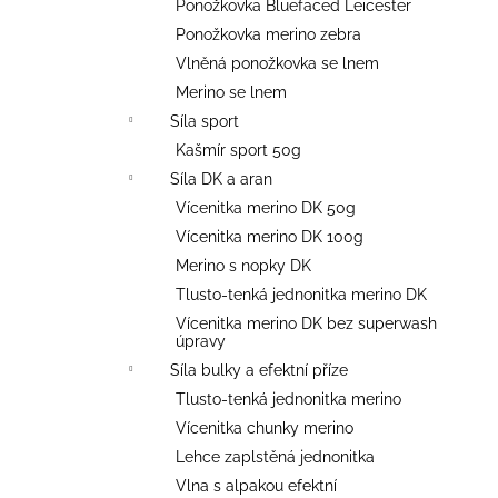
Ponožkovka Bluefaced Leicester
Ponožkovka merino zebra
Vlněná ponožkovka se lnem
Merino se lnem
Síla sport
Kašmír sport 50g
Síla DK a aran
Vícenitka merino DK 50g
Vícenitka merino DK 100g
Merino s nopky DK
Tlusto-tenká jednonitka merino DK
Vícenitka merino DK bez superwash
úpravy
Síla bulky a efektní příze
Tlusto-tenká jednonitka merino
Vícenitka chunky merino
Lehce zaplstěná jednonitka
Vlna s alpakou efektní