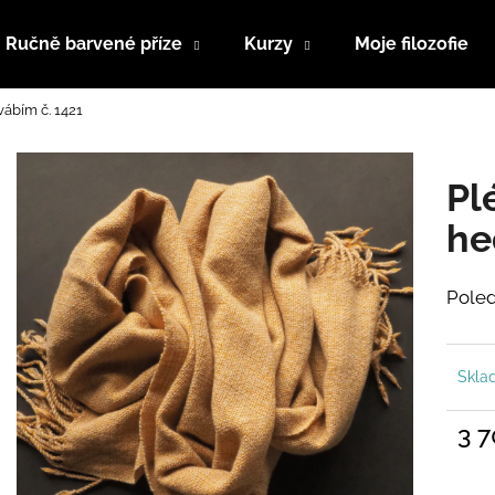
Ručně barvené příze
Kurzy
Moje filozofie
ábím č. 1421
Co potřebujete najít?
Pl
HLEDAT
he
Poledn
Doporučujeme
Skl
3 
Měrn
cena: