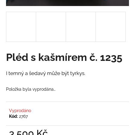
a
j
í
t
?
Pléd s kašmírem č. 1235
HLEDAT
I temný a šedavý může být tyrkys.
Položka byla vyprodána…
D
o
p
Vyprodáno
o
Kód:
2767
r
u
3 500 Kč