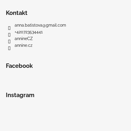
Kontakt
anna.batistova
@
gmail.com
+420723534441
annineCZ
annine.cz
Facebook
Instagram