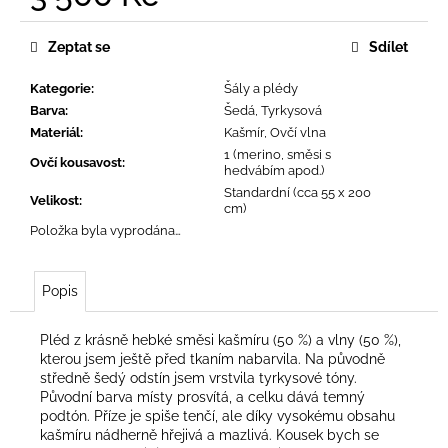
č
Měrná
u
cena:
j
Zeptat se
Sdílet
e
m
Kategorie
:
Šály a plédy
e
Barva
:
Šedá, Tyrkysová
Materiál
:
Kašmír, Ovčí vlna
1 (merino, směsi s
Ovčí kousavost
:
hedvábím apod.)
Standardní (cca 55 x 200
Velikost
:
cm)
Položka byla vyprodána…
Popis
Pléd z krásně hebké směsi kašmíru (50 %) a vlny (50 %),
kterou jsem ještě před tkaním nabarvila. Na původně
středně šedý odstín jsem vrstvila tyrkysové tóny.
Původní barva místy prosvítá, a celku dává temný
podtón. Příze je spiše tenčí, ale díky vysokému obsahu
kašmíru nádherně hřejivá a mazlivá. Kousek bych se