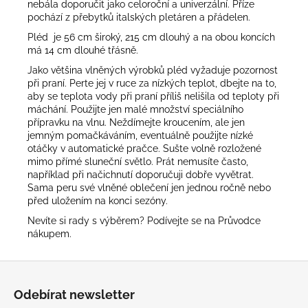
nebála doporučit jako celoroční a univerzální. Příze
pochází z přebytků italských pletáren a přádelen.
Pléd je 56 cm široký, 215 cm dlouhý a na obou koncích
má 14 cm dlouhé třásně.
Jako většina vlněných výrobků pléd vyžaduje pozornost
při praní. Perte jej v ruce za nízkých teplot, dbejte na to,
aby se teplota vody při praní příliš nelišila od teploty při
máchání. Použijte jen malé množství speciálního
přípravku na vlnu. Neždímejte kroucením, ale jen
jemným pomačkáváním, eventuálně použijte nízké
otáčky v automatické pračce. Sušte volně rozložené
mimo přímé sluneční světlo. Prát nemusíte často,
například při načichnutí doporučuji dobře vyvětrat.
Sama peru své vlněné oblečení jen jednou ročně nebo
před uložením na konci sezóny.
Nevíte si rady s výběrem? Podívejte se na
Průvodce
nákupem
.
Z
á
Odebírat newsletter
p