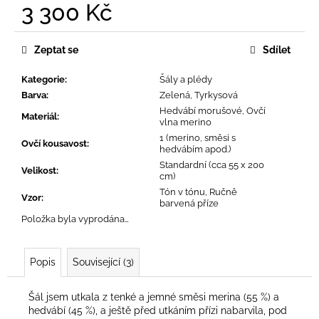
č
3 300 Kč
u
Měrná
j
cena:
e
Zeptat se
Sdílet
m
e
Kategorie
:
Šály a plédy
Barva
:
Zelená, Tyrkysová
Hedvábí morušové, Ovčí
Materiál
:
vlna merino
1 (merino, směsi s
Ovčí kousavost
:
hedvábím apod.)
Standardní (cca 55 x 200
Velikost
:
cm)
Tón v tónu, Ručně
Vzor
:
barvená příze
Položka byla vyprodána…
Popis
Související (3)
Šál jsem utkala z tenké a jemné směsi merina (55 %) a
hedvábí (45 %), a ještě před utkáním přízi nabarvila, pod