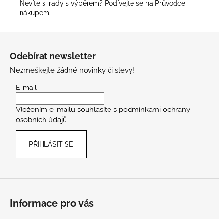
Nevíte si rady s výběrem? Podívejte se na
Průvodce
nákupem
.
Z
á
Odebírat newsletter
p
Nezmeškejte žádné novinky či slevy!
a
t
E-mail
í
Vložením e-mailu souhlasíte s
podmínkami ochrany
osobních údajů
PŘIHLÁSIT SE
Informace pro vás