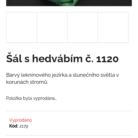
a
j
í
t
?
Šál s hedvábím č. 1120
HLEDAT
Barvy leknínového jezírka a slunečního světla v
korunách stromů.
D
Položka byla vyprodána…
o
p
o
Vyprodáno
r
Kód:
2179
u