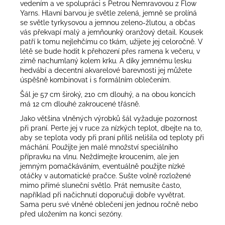
vedením a ve spolupráci s Petrou Nemravovou z Flow
Yarns. Hlavní barvou je světle zelená, jemně se prolíná
se světle tyrkysovou a jemnou zeleno-žlutou, a občas
vás překvapí malý a jemňounký oranžový detail. Kousek
patří k tomu nejlehčímu co tkám, užijete jej celoročně. V
létě se bude hodit k přehození přes ramena k večeru, v
zimě nachumlaný kolem krku. A díky jemnému lesku
hedvábí a decentní akvarelové barevnosti jej můžete
úspěšně kombinovat i s formálním oblečením.
Šál je 57 cm široký, 210 cm dlouhý, a na obou koncích
má 12 cm dlouhé zakroucené třásně.
Jako většina vlněných výrobků šál vyžaduje pozornost
při praní. Perte jej v ruce za nízkých teplot, dbejte na to,
aby se teplota vody při praní příliš nelišila od teploty při
máchání. Použijte jen malé množství speciálního
přípravku na vlnu. Neždímejte kroucením, ale jen
jemným pomačkáváním, eventuálně použijte nízké
otáčky v automatické pračce. Sušte volně rozložené
mimo přímé sluneční světlo. Prát nemusíte často,
například při načichnutí doporučuji dobře vyvětrat.
Sama peru své vlněné oblečení jen jednou ročně nebo
před uložením na konci sezóny.