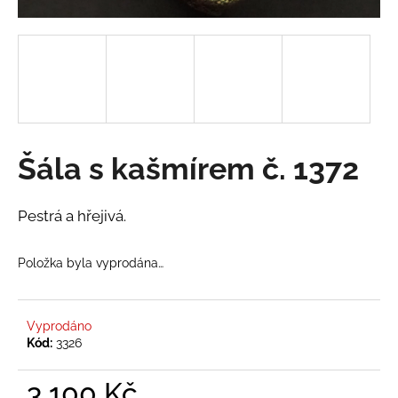
a
j
í
t
?
Šála s kašmírem č. 1372
HLEDAT
Pestrá a hřejivá.
Položka byla vyprodána…
D
o
p
Vyprodáno
o
Kód:
3326
r
u
3 100 Kč