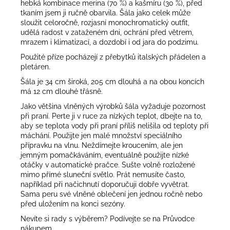
hebká kombinace merina (70 %) a kašmíru (30 %), před
tkaním jsem ji ručně obarvila. Šála jako celek může
sloužit celoročně, rozjasní monochromatický outfit,
udělá radost v zataženém dni, ochrání před větrem,
mrazem i klimatizací, a dozdobí i od jara do podzimu.
Použité příze pocházejí z přebytků italských přádelen a
pletáren.
Šála je 34 cm široká, 205 cm dlouhá a na obou koncích
má 12 cm dlouhé třásně.
Jako většina vlněných výrobků šála vyžaduje pozornost
při praní. Perte ji v ruce za nízkých teplot, dbejte na to,
aby se teplota vody při praní příliš nelišila od teploty při
máchání. Použijte jen malé množství speciálního
přípravku na vlnu. Neždímejte kroucením, ale jen
jemným pomačkáváním, eventuálně použijte nízké
otáčky v automatické pračce. Sušte volně rozložené
mimo přímé sluneční světlo. Prát nemusíte často,
například při načichnutí doporučuji dobře vyvětrat.
Sama peru své vlněné oblečení jen jednou ročně nebo
před uložením na konci sezóny.
Nevíte si rady s výběrem? Podívejte se na
Průvodce
nákupem
.