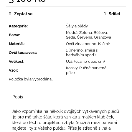
č
Měrná
u
cena:
j
Zeptat se
Sdílet
e
m
Kategorie
:
Šály a plédy
e
Modrá, Zelená, Béžová,
Barva
:
Šedá, Červená, Oranžová
Materiál
:
Ovčí vlna merino, Kašmír
1 (merino, směsi s
Ovčí kousavost
:
hedvábím apod.)
Velikost
:
Užší (cca 30 x 220 cm)
Kostky, Ručně barvená
Vzor
:
příze
Položka byla vyprodána…
Popis
Jako vzpomínka na několik dvojitých vytkávaných plédů
je pro mě tahle šála, která vznikla z malých klubíček,
která po těchto projektech zbyla (možná mezi barvami
najdete i ty z Vašeho plédu). Příze je středně silná a