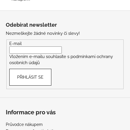
Z
á
Odebírat newsletter
p
Nezmeškejte žádné novinky či slevy!
a
t
E-mail
í
Vložením e-mailu souhlasíte s
podmínkami ochrany
osobních údajů
PŘIHLÁSIT SE
Informace pro vás
Průvodce nákupem