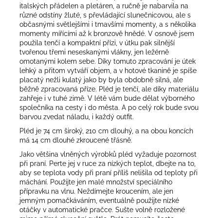
italských přádelen a pletáren, a ručně je nabarvila na
různé odstíny žluté, s převládající slunečnicovou, ale s
občasnými světlejšími i tmavšími momenty, a s několika
momenty mířícími až k bronzově hnědé. V osnově jsem
použila tenčí a kompaktní přízi, v útku pak silnější
tvořenou třemi neseskanými vlákny, jen ležérně
omotanými kolem sebe. Díky tomuto zpracování je útek
lehký a přitom vytváří objem, a v hotové tkanině je spíše
placatý nežli kulatý jako by byla obdobně silná, ale
běžně zpracovaná příze. Pléd je tenčí, ale díky materiálu
zahřeje i v tuhé zimě. V létě vám bude dělat výborného
společníka na cesty i do města. A po celý rok bude svou
barvou zvedat náladu, i každý outfit.
Pléd je 74 cm široký, 210 cm dlouhý, a na obou koncích
má 14 cm dlouhé zkroucené třásně.
Jako většina vlněných výrobků pléd vyžaduje pozornost
při praní. Perte jej v ruce za nízkých teplot, dbejte na to,
aby se teplota vody při praní příliš nelišila od teploty při
máchání. Použijte jen malé množství speciálního
přípravku na vlnu. Neždímejte kroucením, ale jen
jemným pomačkáváním, eventuálně použijte nízké
otáčky v automatické pračce. Sušte volně rozložené