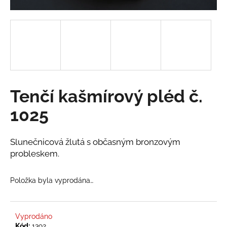
a
j
í
t
?
Tenčí kašmírový pléd č.
1025
HLEDAT
Slunečnicová žlutá s občasným bronzovým
probleskem.
D
o
Položka byla vyprodána…
p
o
r
u
Vyprodáno
Kód:
1392