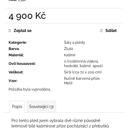
č
u
j
4 900 Kč
e
Měrná
m
cena:
Zeptat se
Sdílet
e
Kategorie
:
Šály a plédy
Barva
:
Žlutá
Materiál
:
Kašmír
0 (rostlinnná vlákna,
Ovčí kousavost
:
hedvábí, kašmír, apod.)
Velikost
:
Širší (cca 72 x 200 cm)
Ručně barvená příze,
Vzor
:
Melír
Položka byla vyprodána…
Popis
Související (3)
Pro tento pléd jsem vybrala dvě různé původně
krémově bílé kašmírové příze pocházející z přebytků