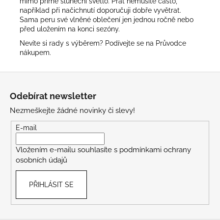
mimo přímé sluneční světlo. Prát nemusíte často,
například při načichnutí doporučuji dobře vyvětrat.
Sama peru své vlněné oblečení jen jednou ročně nebo
před uložením na konci sezóny.
Nevíte si rady s výběrem? Podívejte se na
Průvodce
nákupem
.
Z
á
Odebírat newsletter
p
Nezmeškejte žádné novinky či slevy!
a
t
E-mail
í
Vložením e-mailu souhlasíte s
podmínkami ochrany
osobních údajů
PŘIHLÁSIT SE