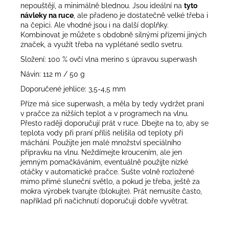
nepouštějí, a minimálně blednou. Jsou ideální na
tyto
návleky na ruce
, ale přadeno je dostatečně velké třeba i
na čepici. Ale vhodné jsou i na další doplňky.
Kombinovat je můžete s obdobně silnými přízemi jiných
značek, a využít třeba na vyplétané sedlo svetru.
Složení: 100 % ovčí vlna merino s úpravou superwash
Návin: 112 m / 50 g
Doporučené jehlice: 3,5-4,5 mm
Příze má sice superwash, a měla by tedy vydržet praní
v pračce za nižších teplot a v programech na vlnu.
Přesto raději doporučují prát
v ruce. Dbejte na to, aby se
teplota vody při praní příliš nelišila od teploty při
máchání. Použijte jen malé množství speciálního
přípravku na vlnu. Neždímejte kroucením, ale jen
jemným pomačkáváním, eventuálně použijte nízké
otáčky v automatické pračce. Sušte volně rozložené
mimo přímé sluneční světlo, a pokud je třeba, ještě za
mokra výrobek tvarujte (blokujte). Prát nemusíte často,
například při načichnutí doporučuji dobře vyvětrat.