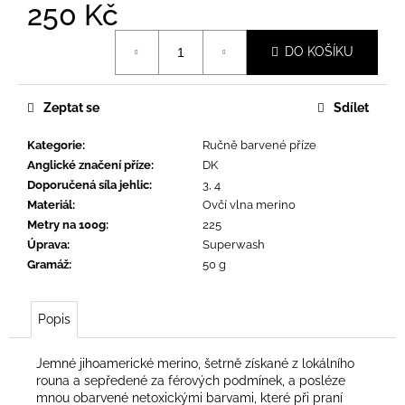
č
250 Kč
u
Měrná
j
DO KOŠÍKU
cena:
e
m
e
Zeptat se
Sdílet
Kategorie
:
Ručně barvené příze
Anglické značení příze
:
DK
Doporučená síla jehlic
:
3, 4
Materiál
:
Ovčí vlna merino
Metry na 100g
:
225
Úprava
:
Superwash
Gramáž
:
50 g
Popis
Jemné jihoamerické merino, šetrně získané z lokálního
rouna a sepředené za férových podmínek, a posléze
mnou obarvené netoxickými barvami, které při praní