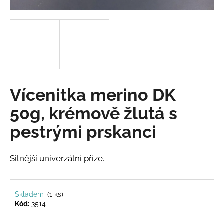
a
j
í
t
?
Vícenitka merino DK
50g, krémově žlutá s
HLEDAT
pestrými prskanci
Silnější univerzální příze.
D
o
p
o
Skladem
(1 ks)
r
Kód:
3514
u