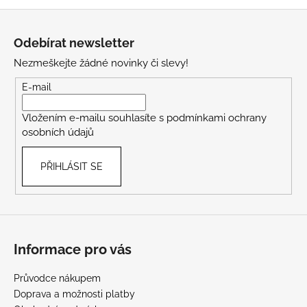
Z
á
Odebírat newsletter
p
Nezmeškejte žádné novinky či slevy!
a
t
E-mail
í
Vložením e-mailu souhlasíte s
podmínkami ochrany
osobních údajů
PŘIHLÁSIT SE
Informace pro vás
Průvodce nákupem
Doprava a možnosti platby