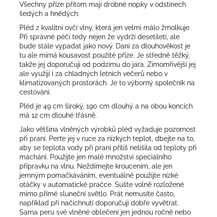
Všechny příze přitom mají drobné nopky v odstínech
šedých a hnědých.
Pléd z kvalitní ovčí vlny, která jen velmi málo žmolkuje.
Při správné péči tedy nejen že vydrží desetiletí, ale
bude stále vypadat jako nový. Daní za dlouhověkost je
tu ale mírná kousavost použité příze. Je středně těžký,
takže jej doporučuji od podzimu do jara. Zimomřivější jej
ale využijí i za chladných letních večerů nebo v
klimatizovaných prostorách. Je to výborný společník na
cestování.
Pléd je 49 cm široký, 190 cm dlouhý a na obou koncích
má 12 cm dlouhé třásně.
Jako většina vlněných výrobků pléd vyžaduje pozornost
při praní. Perte jej v ruce za nízkých teplot, dbejte na to,
aby se teplota vody při praní příliš nelišila od teploty při
máchání. Použijte jen malé množství speciálního
přípravku na vlnu. Neždímejte kroucením, ale jen
jemným pomačkáváním, eventuálně použijte nízké
otáčky v automatické pračce. Sušte volně rozložené
mimo přímé sluneční světlo. Prát nemusíte často,
například při načichnutí doporučuji dobře vyvětrat.
Sama peru své vlněné oblečení jen jednou ročně nebo