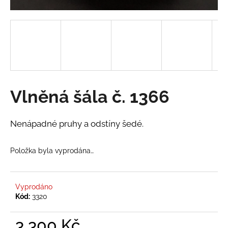
a
j
í
t
?
Vlněná šála č. 1366
HLEDAT
Nenápadné pruhy a odstíny šedé.
Položka byla vyprodána…
D
o
p
Vyprodáno
o
Kód:
3320
r
u
3 300 Kč