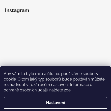
Instagram
Aby vám tu bylo milo a útulno, používáme soubory
cookie. O tom jaký typ souborů bude používán můžete
rozhodnout v rozšířeném nastavení. Informace o
ochraně osobních údajů najdete
zde
.
Sledovat na Instagramu
Nastavení