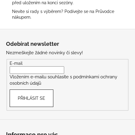
před uložením na konci sezóny.
Nevíte si rady s výběrem? Podívejte se na
Průvodce
nákupem
.
Z
á
Odebírat newsletter
p
Nezmeškejte žádné novinky či slevy!
a
t
E-mail
í
Vložením e-mailu souhlasíte s
podmínkami ochrany
osobních údajů
PŘIHLÁSIT SE
Informace pro vás