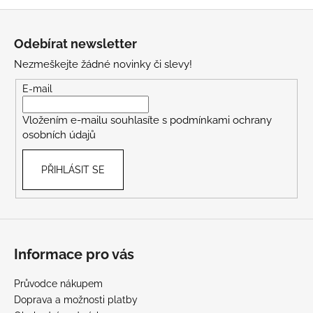
Z
á
Odebírat newsletter
p
Nezmeškejte žádné novinky či slevy!
a
t
E-mail
í
Vložením e-mailu souhlasíte s
podmínkami ochrany
osobních údajů
PŘIHLÁSIT SE
Informace pro vás
Průvodce nákupem
Doprava a možnosti platby