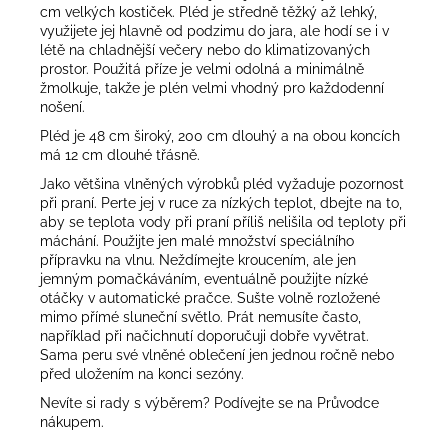
cm velkých kostiček. Pléd je středně těžký až lehký,
využijete jej hlavně od podzimu do jara, ale hodí se i v
létě na chladnější večery nebo do klimatizovaných
prostor. Použitá příze je velmi odolná a minimálně
žmolkuje, takže je plén velmi vhodný pro každodenní
nošení.
Pléd je 48 cm široký, 200 cm dlouhý a na obou koncích
má 12 cm dlouhé třásně.
Jako většina vlněných výrobků pléd vyžaduje pozornost
při praní. Perte jej v ruce za nízkých teplot, dbejte na to,
aby se teplota vody při praní příliš nelišila od teploty při
máchání. Použijte jen malé množství speciálního
přípravku na vlnu. Neždímejte kroucením, ale jen
jemným pomačkáváním, eventuálně použijte nízké
otáčky v automatické pračce. Sušte volně rozložené
mimo přímé sluneční světlo. Prát nemusíte často,
například při načichnutí doporučuji dobře vyvětrat.
Sama peru své vlněné oblečení jen jednou ročně nebo
před uložením na konci sezóny.
Nevíte si rady s výběrem? Podívejte se na
Průvodce
nákupem
.