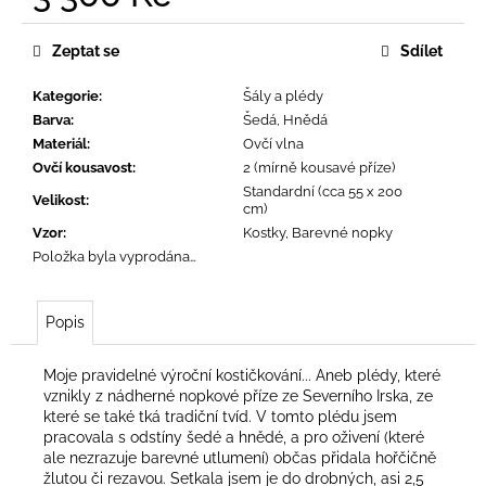
č
Měrná
u
cena:
j
Zeptat se
Sdílet
e
m
Kategorie
:
Šály a plédy
e
Barva
:
Šedá, Hnědá
Materiál
:
Ovčí vlna
Ovčí kousavost
:
2 (mírně kousavé příze)
Standardní (cca 55 x 200
Velikost
:
cm)
Vzor
:
Kostky, Barevné nopky
Položka byla vyprodána…
Popis
Moje pravidelné výroční kostičkování... Aneb plédy, které
vznikly z nádherné nopkové příze ze Severního Irska, ze
které se také tká tradiční tvíd. V tomto plédu jsem
pracovala s odstíny šedé a hnědé, a pro oživení (které
ale nezrazuje barevné utlumení) občas přidala hořčičně
žlutou či rezavou. Setkala jsem je do drobných, asi 2,5