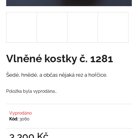
a
j
í
t
?
Vlněné kostky č. 1281
HLEDAT
Šedé, hnědé, a občas nějaká rez a hořčice.
Položka byla vyprodána…
D
o
p
Vyprodáno
o
Kód:
3060
r
u
3 300 Kč