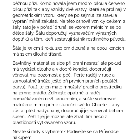
běžnou přízí. Kombinovala jsem modro-bílou a červeno-
bílou přízi tak, aby vznikly dvě vrstvy, které se prolínají v
geometrickém vzoru, který se po sejmutí ze stavu a
vyprání mírně zakulatí. Na této osnově vznikly celkem 2
šály, tato je v pořadí druhá, se vzorem měnícím se po
délce šály. Šálu doporučuji vyznavačům výrazných
doplňků a těm, kteří sestavují šatník rostlinného původu.
Šála je 35 cm široká, 230 cm dlouhá a na obou koncích
má 11 cm dlouhé třásně.
Bavlněný materiál se sice při praní nesrazí, ale pokud
má vydržet dlouho a v dobré kondici, doporučuji
věnovat mu pozornost a péči. Perte raději v ruce a
samostatně (může ještě při prvních praních pouštět
barvu). Použijte jen malé množství pracího prostředku
na jemné prádlo. Ždímejte opatrně, a raději
pomačkáváním nežli kroucením, a sušte vodorovně
rozložené mimo přímé sluneční světlo. Chcete-li aby
zůstal pléd nadýchaný, doporučuji jej narovnat během
sušení. Žehlit jej je možné, ale ztratí tím něco z
plastičnosti vytkávaného vzoru.
Nevíte si rady s výběrem? Podívejte se na
Průvodce
nákupem
.