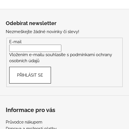
Z
á
Odebírat newsletter
p
Nezmeškejte žádné novinky či slevy!
a
t
E-mail
í
Vložením e-mailu souhlasíte s
podmínkami ochrany
osobních údajů
PŘIHLÁSIT SE
Informace pro vás
Průvodce nákupem
Doprava a možnosti platby