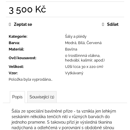
č
3 500 Kč
u
j
Měrná
e
cena:
Zeptat se
Sdílet
m
e
Kategorie
:
Šály a plédy
Barva
:
Modrá, Bílá, Červená
Materiál
:
Bavlna
0 (rostlinnná vlákna,
Ovčí kousavost
:
hedvábí, kašmír, apod.)
Velikost
:
Užší (cca 30 x 220 cm)
Vzor
:
Vytkávaný
Položka byla vyprodána…
Popis
Související (1)
Šála ze speciální bavlněné příze - ta vznikla jen lehkým
seskáním několika tenčích nití v různých barvách do
jednoho pramene. S takovou přízí je výsledná tkanina
nadýchaná a odlehčená v porovnání s obdobně silnou