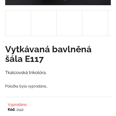
a
j
í
t
?
Vytkávaná bavlněná
šála E117
HLEDAT
Tkalcovská trikolóra.
D
Položka byla vyprodána…
o
p
o
r
Vyprodáno
Kód:
2142
u