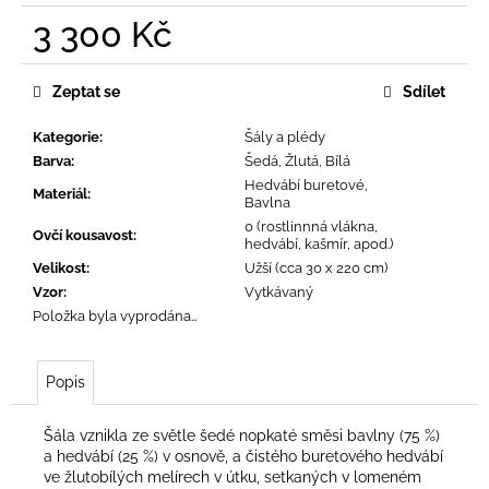
č
3 300 Kč
u
j
Měrná
e
cena:
Zeptat se
Sdílet
m
e
Kategorie
:
Šály a plédy
Barva
:
Šedá, Žlutá, Bílá
Hedvábí buretové,
Materiál
:
Bavlna
0 (rostlinnná vlákna,
Ovčí kousavost
:
hedvábí, kašmír, apod.)
Velikost
:
Užší (cca 30 x 220 cm)
Vzor
:
Vytkávaný
Položka byla vyprodána…
Popis
Šála vznikla ze světle šedé nopkaté směsi bavlny (75 %)
a hedvábí (25 %) v osnově, a čistého buretového hedvábí
ve žlutobílých melírech v útku, setkaných v lomeném