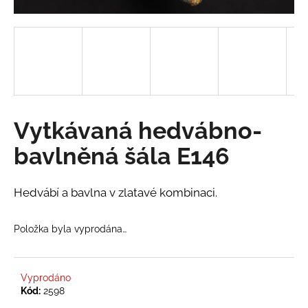
a
j
í
t
?
Vytkávaná hedvábno-
bavlněná šála E146
HLEDAT
Hedvábí a bavlna v zlatavé kombinaci.
D
Položka byla vyprodána…
o
p
o
r
Vyprodáno
Kód:
2598
u