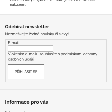
nákupem
.
Z
á
Odebírat newsletter
p
Nezmeškejte žádné novinky či slevy!
a
t
E-mail
í
Vložením e-mailu souhlasíte s
podmínkami ochrany
osobních údajů
PŘIHLÁSIT SE
Informace pro vás