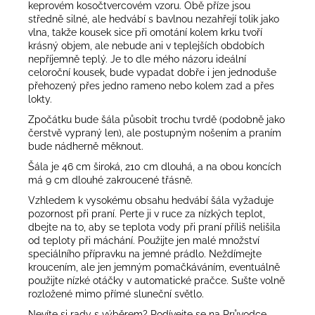
keprovém kosočtvercovém vzoru. Obě příze jsou
středně silné, ale hedvábí s bavlnou nezahřejí tolik jako
vlna, takže kousek sice při omotání kolem krku tvoří
krásný objem, ale nebude ani v teplejších obdobích
nepříjemně teplý. Je to dle mého názoru ideální
celoroční kousek, bude vypadat dobře i jen jednoduše
přehozený přes jedno rameno nebo kolem zad a přes
lokty.
Zpočátku bude šála působit trochu tvrdě (podobně jako
čerstvě vypraný len), ale postupným nošením a praním
bude nádherně měknout.
Šála je 46 cm široká, 210 cm dlouhá, a na obou koncích
má 9 cm dlouhé zakroucené třásně.
Vzhledem k vysokému obsahu hedvábí šála vyžaduje
pozornost při praní. Perte ji v ruce za nízkých teplot,
dbejte na to, aby se teplota vody při praní příliš nelišila
od teploty při máchání. Použijte jen malé množství
speciálního přípravku na jemné prádlo. Neždímejte
kroucením, ale jen jemným pomačkáváním, eventuálně
použijte nízké otáčky v automatické pračce. Sušte volně
rozložené mimo přímé sluneční světlo.
Nevíte si rady s výběrem? Podívejte se na
Průvodce