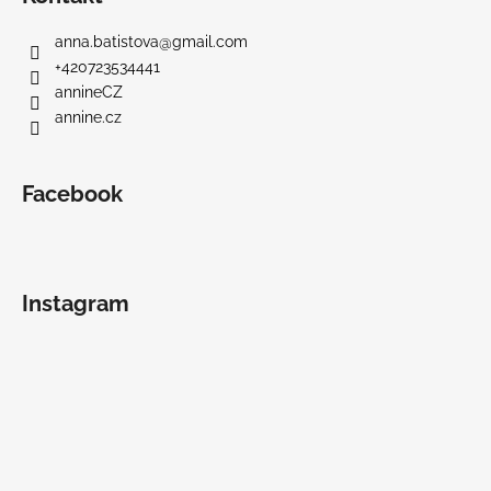
anna.batistova
@
gmail.com
+420723534441
annineCZ
annine.cz
Facebook
Instagram