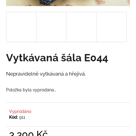
a
j
í
t
?
Vytkávaná šála E044
HLEDAT
Nepravidelně vytkávaná a hřejivá.
Položka byla vyprodána…
D
o
p
Vyprodáno
o
Kód:
911
r
u
3 300 Kč