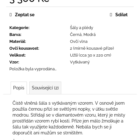
č
Měrná
u
cena:
j
Zeptat se
Sdílet
e
m
Kategorie
:
Šály a plédy
e
Barva
:
Černá, Modrá
Materiál
:
Ovčí vlna
Ovčí kousavost
:
2 (mírně kousavé příze)
Velikost
:
Užší (cca 30 x 220 cm)
Vzor
:
Vytkávaný
Položka byla vyprodána…
Popis
Související (2)
Čistě vlněná šála s vytkávaným vzorem. V osnově jsem
použila černou přízi se světlými nopky, v útku světle
modrou. Střídají se v diamantovém vzoru, který je místy
prostřídán vzorem rybí kosti. Příze jen málo žmolkuje a
šálu tak využijete každodenně. Nebála bych se ji
doporučit ani mužům se strništěm.