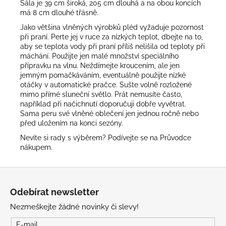
Šála je 39 cm široká, 205 cm dlouhá a na obou koncích
má 8 cm dlouhé třásně.
Jako většina vlněných výrobků pléd vyžaduje pozornost
při praní. Perte jej v ruce za nízkých teplot, dbejte na to,
aby se teplota vody při praní příliš nelišila od teploty při
máchání. Použijte jen malé množství speciálního
přípravku na vlnu. Neždímejte kroucením, ale jen
jemným pomačkáváním, eventuálně použijte nízké
otáčky v automatické pračce. Sušte volně rozložené
mimo přímé sluneční světlo. Prát nemusíte často,
například při načichnutí doporučuji dobře vyvětrat.
Sama peru své vlněné oblečení jen jednou ročně nebo
před uložením na konci sezóny.
Nevíte si rady s výběrem? Podívejte se na
Průvodce
nákupem
.
Z
á
Odebírat newsletter
p
Nezmeškejte žádné novinky či slevy!
a
t
E-mail