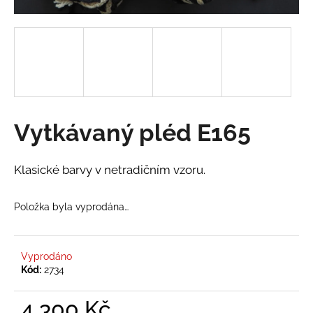
a
j
í
t
?
Vytkávaný pléd E165
HLEDAT
Klasické barvy v netradičním vzoru.
Položka byla vyprodána…
D
o
p
Vyprodáno
o
Kód:
2734
r
u
4 300 Kč