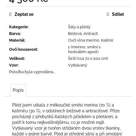
č
Měrná
u
cena:
j
Zeptat se
Sdílet
e
m
Kategorie
:
Šály a plédy
e
Barva
:
Béžová, Antracit
Materiál
:
Ovčí vlna merino, Kašmír
1 (merino, směsi s
Ovčí kousavost
:
hedvábím apod.)
Velikost
:
Širší (cca 72 x 200 cm)
Vzor
:
Vytkávaný
Položka byla vyprodána…
Popis
Pléd jsem utkala z měkoučké směsi merina (70 %) a
kašmíru (30 %), v odstínech béžové a antracitové. Příze
pocházejí z přebytků italských přádelen a pletáren, a
patří k tomu nejkvalitnějšímu, co je možné najít.
Vytkávaný vzor je tvořen střídáním dvou vrstev tkaniny,
každé v jedné barvě. Pléd je středně silný a při omotání