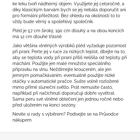
ke krku tvoří nádherný objem. Využijete jej celoročně, a
díky klasickým barvám bych se jej nebála doporučit ani
pro formální příležitost. Bez ohledu na okolnosti to to
vždy bude věrný a spolehlivý společník.
Pléd je 57 cm široký, 190 cm dlouhý a na obou koncích
má 12 cm dlouhé třásně.
Jako většina vlněných výrobků pléd vyžaduje pozornost
při praní. Perte jej v ruce za nízkých teplot, dbejte na to,
aby se teplota vody při praní příliš nelišila od teploty při
máchání. Použijte jen malé množství speciálního
přípravku na vlnu. Neždímejte kroucením, ale jen
jemným pomačkáváním, eventuálně použijte nízké
otáčky v automatické pračce. Sušte volně rozložené
mimo přímé sluneční světlo. Prát nemusíte často,
například při načichnutí doporučuji dobře vyvětrat.
Sama peru své vlněné oblečení jen jednou ročně nebo
před uložením na konci sezóny.
Nevíte si rady s výběrem? Podívejte se na
Průvodce
nákupem
.
Z