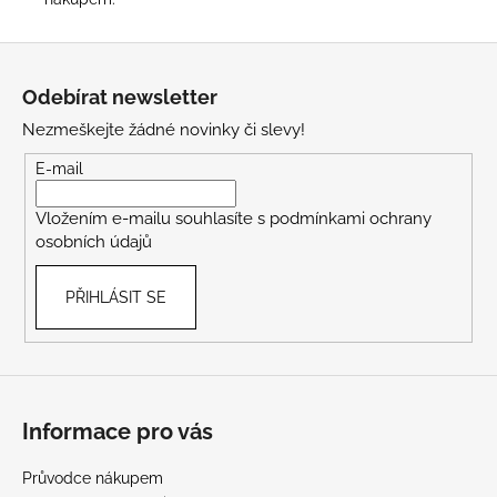
Z
á
Odebírat newsletter
p
Nezmeškejte žádné novinky či slevy!
a
t
E-mail
í
Vložením e-mailu souhlasíte s
podmínkami ochrany
osobních údajů
PŘIHLÁSIT SE
Informace pro vás
Průvodce nákupem