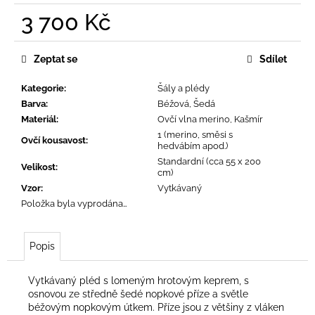
č
3 700 Kč
u
j
Měrná
e
cena:
Zeptat se
Sdílet
m
e
Kategorie
:
Šály a plédy
Barva
:
Béžová, Šedá
Materiál
:
Ovčí vlna merino, Kašmír
1 (merino, směsi s
Ovčí kousavost
:
hedvábím apod.)
Standardní (cca 55 x 200
Velikost
:
cm)
Vzor
:
Vytkávaný
Položka byla vyprodána…
Popis
Vytkávaný pléd s lomeným hrotovým keprem, s
osnovou ze středně šedé nopkové příze a světle
béžovým nopkovým útkem. Příze jsou z většiny z vláken