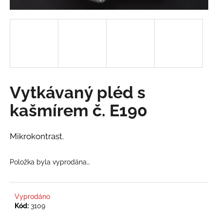
a
j
í
t
?
Vytkávaný pléd s
kašmírem č. E190
HLEDAT
Mikrokontrast.
D
Položka byla vyprodána…
o
p
o
r
Vyprodáno
Kód:
3109
u