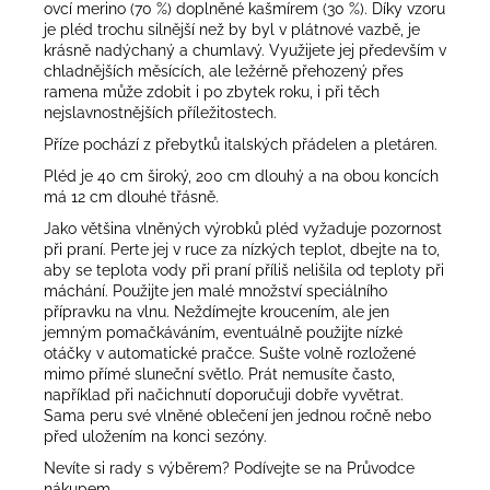
ovcí merino (70 %) doplněné kašmírem (30 %). Díky vzoru
je pléd trochu silnější než by byl v plátnové vazbě, je
krásně nadýchaný a chumlavý. Využijete jej především v
chladnějších měsících, ale ležérně přehozený přes
ramena může zdobit i po zbytek roku, i při těch
nejslavnostnějších příležitostech.
Příze pochází z přebytků italských přádelen a pletáren.
Pléd je 40 cm široký, 200 cm dlouhý a na obou koncích
má 12 cm dlouhé třásně.
Jako většina vlněných výrobků pléd vyžaduje pozornost
při praní. Perte jej v ruce za nízkých teplot, dbejte na to,
aby se teplota vody při praní příliš nelišila od teploty při
máchání. Použijte jen malé množství speciálního
přípravku na vlnu. Neždímejte kroucením, ale jen
jemným pomačkáváním, eventuálně použijte nízké
otáčky v automatické pračce. Sušte volně rozložené
mimo přímé sluneční světlo. Prát nemusíte často,
například při načichnutí doporučuji dobře vyvětrat.
Sama peru své vlněné oblečení jen jednou ročně nebo
před uložením na konci sezóny.
Nevíte si rady s výběrem? Podívejte se na
Průvodce
nákupem
.