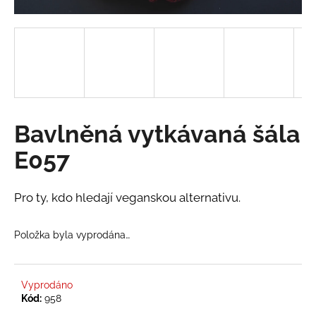
a
j
í
t
?
Bavlněná vytkávaná šála
E057
HLEDAT
Pro ty, kdo hledají veganskou alternativu.
D
Položka byla vyprodána…
o
p
o
r
Vyprodáno
Kód:
958
u