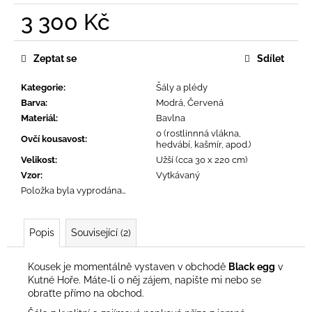
č
3 300 Kč
u
j
Měrná
e
cena:
Zeptat se
Sdílet
m
e
Kategorie
:
Šály a plédy
Barva
:
Modrá, Červená
Materiál
:
Bavlna
0 (rostlinnná vlákna,
Ovčí kousavost
:
hedvábí, kašmír, apod.)
Velikost
:
Užší (cca 30 x 220 cm)
Vzor
:
Vytkávaný
Položka byla vyprodána…
Popis
Související (2)
Kousek je momentálně vystaven v obchodě
Black egg
v
Kutné Hoře. Máte-li o něj zájem, napište mi nebo se
obraťte přímo na obchod.