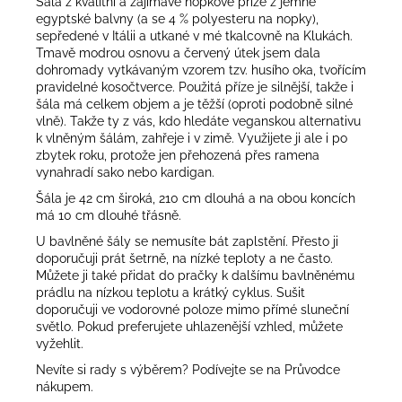
Šála z kvalitní a zajímavé nopkové příze z jemné
egyptské balvny (a se 4 % polyesteru na nopky),
sepředené v Itálii a utkané v mé tkalcovně na Klukách.
Tmavě modrou osnovu a červený útek jsem dala
dohromady vytkávaným vzorem tzv. husího oka, tvořícím
pravidelné kosočtverce. Použitá příze je silnější, takže i
šála má celkem objem a je těžší (oproti podobně silné
vlně). Takže ty z vás, kdo hledáte veganskou alternativu
k vlněným šálám, zahřeje i v zimě. Využijete ji ale i po
zbytek roku, protože jen přehozená přes ramena
vynahradí sako nebo kardigan.
Šála je 42 cm široká, 210 cm dlouhá a na obou koncích
má 10 cm dlouhé třásně.
U bavlněné šály se nemusíte bát zaplstění. Přesto ji
doporučuji prát šetrně, na nízké teploty a ne často.
Můžete ji také přidat do pračky k dalšímu bavlněnému
prádlu na nízkou teplotu a krátký cyklus. Sušit
doporučuji ve vodorovné poloze mimo přímé sluneční
světlo. Pokud preferujete uhlazenější vzhled, můžete
vyžehlit.
Nevíte si rady s výběrem? Podívejte se na
Průvodce
nákupem
.