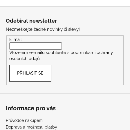
Z
á
Odebírat newsletter
p
Nezmeškejte žádné novinky či slevy!
a
t
E-mail
í
Vložením e-mailu souhlasíte s
podmínkami ochrany
osobních údajů
PŘIHLÁSIT SE
Informace pro vás
Průvodce nákupem
Doprava a možnosti platby