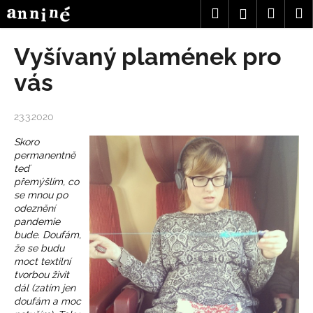
K
Přejít
Hledat
Nákup
M
Přihlášení
na
o
obsah
Zpět
Zpět
košík
š
Vyšívaný plamének pro
í
C
vás
k
o
p
23.3.2020
o
Skoro
t
permanentně
ř
teď
e
přemýšlím, co
se mnou po
b
odeznění
u
pandemie
bude. Doufám,
j
že se budu
e
moct textilní
t
tvorbou živit
dál (zatím jen
e
doufám a moc
n