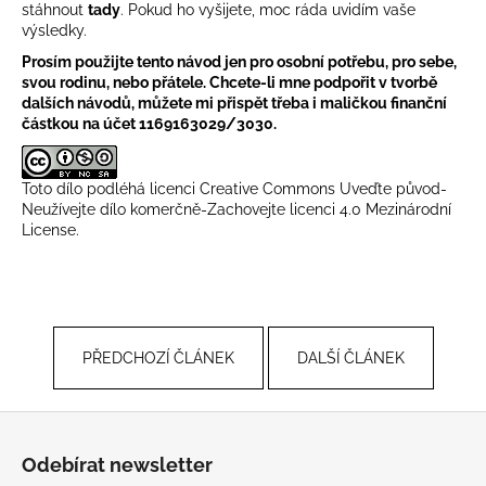
stáhnout
tady
. Pokud ho vyšijete, moc ráda uvidím vaše
výsledky.
Prosím použijte tento návod jen pro osobní potřebu, pro sebe,
svou rodinu, nebo přátele. Chcete-li mne podpořit v tvorbě
dalších návodů, můžete mi přispět třeba i maličkou finanční
částkou na účet 1169163029/3030.
Toto dílo podléhá licenci
Creative Commons Uveďte původ-
Neužívejte dílo komerčně-Zachovejte licenci 4.0 Mezinárodní
License
.
PŘEDCHOZÍ ČLÁNEK
DALŠÍ ČLÁNEK
Z
á
Odebírat newsletter
p