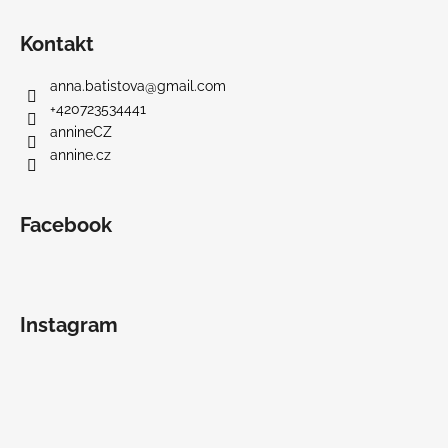
Kontakt
anna.batistova
@
gmail.com
+420723534441
annineCZ
annine.cz
Facebook
Instagram