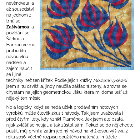
nevěnovala, a
až sousedství
na jednom z
trhů se
Zašívárnou
, a
povídání se
Šárkou a
Hankou ve mě
probudilo
novou vlnu
nadšení a
zájem naučit
se i jiné
techniky než ten křížek. Podle jejich knížky
Moderní vyšívání
jsem si tu osvěžila, jindy naučila základní stehy, a zrovna se
chystám na jejich geometrickou lišku, která mi doma leží už
nějaký ten měsíc.
No a logicky, když se nedá uživit prodáváním hotových
výrobků, může člověk zkusit návody. Tak jsem uvažovala i
před čtyřmi lety, kdy vznikl Plamének. Jak jsem ale psala,
nijak zvlášť se neujal, a tak zůstal sám. Pokud se do něj chcete
pustit, můj první a zatím jediný návod na křížkovou výšivku z
roku 2016, včetně rozpisu použitého materiálu, můžete