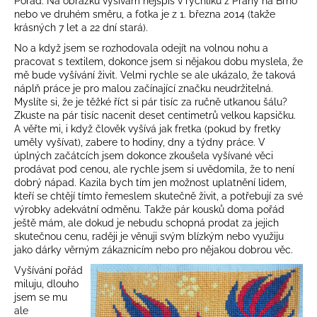
č
Pořád. Na obrázku vyšívám nejspíš v rychlíku z Prahy na Brno
nebo ve druhém směru, a fotka je z 1. března 2014 (takže
u
krásných 7 let a 22 dní stará).
j
e
No a když jsem se rozhodovala odejít na volnou nohu a
pracovat s textilem, dokonce jsem si nějakou dobu myslela, že
m
mě bude vyšívání živit. Velmi rychle se ale ukázalo, že taková
e
náplň práce je pro malou začínající značku neudržitelná.
Myslíte si, že je těžké říct si pár tisíc za ručně utkanou šálu?
Zkuste na pár tisíc nacenit deset centimetrů velkou kapsičku.
A věřte mi, i když člověk vyšívá jak fretka (pokud by fretky
uměly vyšívat), zabere to hodiny, dny a týdny práce. V
úplných začátcích jsem dokonce zkoušela vyšívané věci
prodávat pod cenou, ale rychle jsem si uvědomila, že to není
dobrý nápad. Kazila bych tím jen možnost uplatnění lidem,
kteří se chtějí tímto řemeslem skutečně živit, a potřebují za své
výrobky adekvátní odměnu. Takže pár kousků doma pořád
ještě mám, ale dokud je nebudu schopná prodat za jejich
skutečnou cenu, raději je věnuji svým blízkým nebo využiju
jako dárky věrným zákaznicím nebo pro nějakou dobrou věc.
Vyšívání pořád
miluju, dlouho
jsem se mu
ale