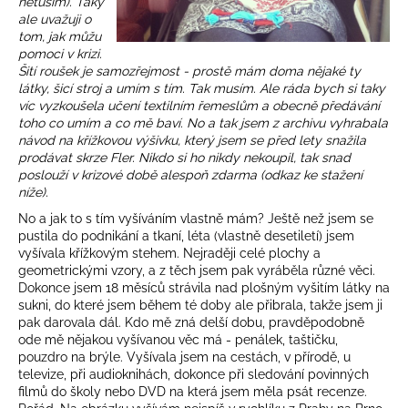
netuším). Taky
a
ale uvažuji o
tom, jak můžu
j
pomoci v krizi.
í
Šití roušek je samozřejmost - prostě mám doma nějaké ty
látky, šicí stroj a umím s tím. Tak musím. Ale ráda bych si taky
t
víc vyzkoušela učení textilním řemeslům a obecně předávání
?
toho co umím a co mě baví. No a tak jsem z archivu vyhrabala
návod na křížkovou výšivku, který jsem se před lety snažila
prodávat skrze Fler. Nikdo si ho nikdy nekoupil, tak snad
poslouží v krizové době alespoň zdarma (odkaz ke stažení
níže).
HLEDAT
No a jak to s tím vyšíváním vlastně mám? Ještě než jsem se
pustila do podnikání a tkaní, léta (vlastně desetiletí) jsem
vyšívala křížkovým stehem. Nejraději celé plochy a
geometrickými vzory, a z těch jsem pak vyráběla různé věci.
D
Dokonce jsem 18 měsíců strávila nad plošným vyšitím látky na
sukni, do které jsem během té doby ale přibrala, takže jsem ji
o
pak darovala dál. Kdo mě zná delší dobu, pravděpodobně
p
ode mě nějakou vyšívanou věc má - penálek, taštičku,
o
pouzdro na brýle. Vyšívala jsem na cestách, v přírodě, u
r
televize, při audioknihách, dokonce při sledování povinných
u
filmů do školy nebo DVD na která jsem měla psát recenze.