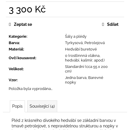
č
3 300 Kč
u
j
Měrná
e
cena:
Zeptat se
Sdílet
m
e
Kategorie
:
Šály a plédy
Barva
:
Tyrkysová, Petrolejová
Materiál
:
Hedvábí buretové
0 (rostlinnná vlákna,
Ovčí kousavost
:
hedvábí, kašmír, apod.)
Standardní (cca 55 x 200
Velikost
:
cm)
Jedna barva, Barevné
Vzor
:
nopky
Položka byla vyprodána…
Popis
Související (4)
Pléd z krásného divokého hedvábí se základní barvou v
tmavě petrolejové, s nepravidelnou strukturou a nopky v