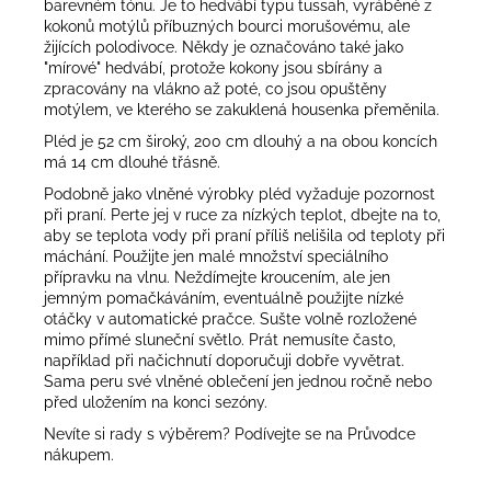
barevném tónu. Je to hedvábí typu tussah, vyráběné z
kokonů motýlů příbuzných bourci morušovému, ale
žijících polodivoce. Někdy je označováno také jako
"mírové" hedvábí, protože kokony jsou sbírány a
zpracovány na vlákno až poté, co jsou opuštěny
motýlem, ve kterého se zakuklená housenka přeměnila.
Pléd je 52 cm široký, 200 cm dlouhý a na obou koncích
má 14 cm dlouhé třásně.
Podobně jako vlněné výrobky pléd vyžaduje pozornost
při praní. Perte jej v ruce za nízkých teplot, dbejte na to,
aby se teplota vody při praní příliš nelišila od teploty při
máchání. Použijte jen malé množství speciálního
přípravku na vlnu. Neždímejte kroucením, ale jen
jemným pomačkáváním, eventuálně použijte nízké
otáčky v automatické pračce. Sušte volně rozložené
mimo přímé sluneční světlo. Prát nemusíte často,
například při načichnutí doporučuji dobře vyvětrat.
Sama peru své vlněné oblečení jen jednou ročně nebo
před uložením na konci sezóny.
Nevíte si rady s výběrem? Podívejte se na
Průvodce
nákupem
.