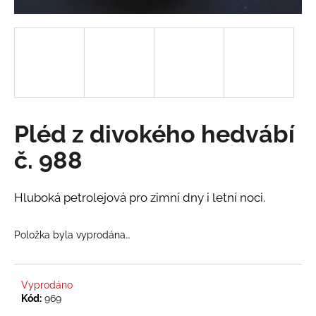
a
j
í
t
?
Pléd z divokého hedvábí
č. 988
HLEDAT
Hluboká petrolejová pro zimní dny i letní noci.
D
Položka byla vyprodána…
o
p
o
r
Vyprodáno
Kód:
969
u