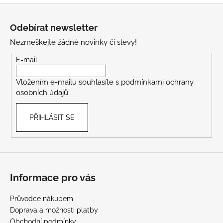
Z
á
Odebírat newsletter
p
Nezmeškejte žádné novinky či slevy!
a
t
E-mail
í
Vložením e-mailu souhlasíte s
podmínkami ochrany
osobních údajů
PŘIHLÁSIT SE
Informace pro vás
Průvodce nákupem
Doprava a možnosti platby
Obchodní podmínky