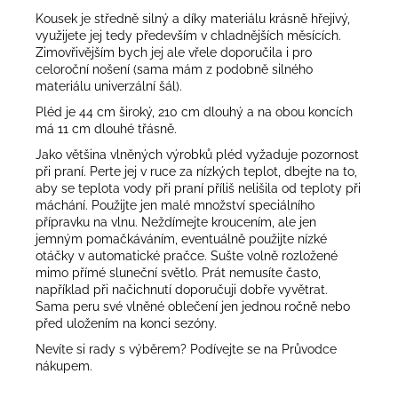
Kousek je středně silný a díky materiálu krásně hřejivý,
využijete jej tedy především v chladnějších měsících.
Zimovřivějším bych jej ale vřele doporučila i pro
celoroční nošení (sama mám z podobně silného
materiálu univerzální šál).
Pléd je 44 cm široký, 210 cm dlouhý a na obou koncích
má 11 cm dlouhé třásně.
Jako většina vlněných výrobků pléd vyžaduje pozornost
při praní. Perte jej v ruce za nízkých teplot, dbejte na to,
aby se teplota vody při praní příliš nelišila od teploty při
máchání. Použijte jen malé množství speciálního
přípravku na vlnu. Neždímejte kroucením, ale jen
jemným pomačkáváním, eventuálně použijte nízké
otáčky v automatické pračce. Sušte volně rozložené
mimo přímé sluneční světlo. Prát nemusíte často,
například při načichnutí doporučuji dobře vyvětrat.
Sama peru své vlněné oblečení jen jednou ročně nebo
před uložením na konci sezóny.
Nevíte si rady s výběrem? Podívejte se na
Průvodce
nákupem
.