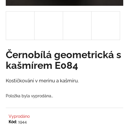
a
j
í
t
?
Černobílá geometrická s
kašmírem E084
HLEDAT
Kostičkování v merinu a kašmíru.
D
Položka byla vyprodána…
o
p
o
r
Vyprodáno
Kód:
1944
u