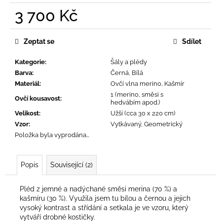
č
3 700 Kč
u
j
Měrná
e
cena:
Zeptat se
Sdílet
m
e
Kategorie
:
Šály a plédy
Barva
:
Černá, Bílá
Materiál
:
Ovčí vlna merino, Kašmír
1 (merino, směsi s
Ovčí kousavost
:
hedvábím apod.)
Velikost
:
Užší (cca 30 x 220 cm)
Vzor
:
Vytkávaný, Geometrický
Položka byla vyprodána…
Popis
Související (2)
Pléd z jemné a nadýchané směsi merina (70 %) a
kašmíru (30 %). Využila jsem tu bílou a černou a jejich
vysoký kontrast a střídání a setkala je ve vzoru, který
vytváří drobné kostičky.