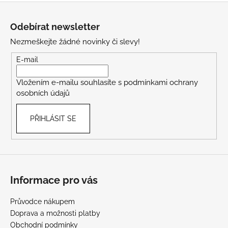
Z
á
Odebírat newsletter
p
Nezmeškejte žádné novinky či slevy!
a
t
E-mail
í
Vložením e-mailu souhlasíte s
podmínkami ochrany
osobních údajů
PŘIHLÁSIT SE
Informace pro vás
Průvodce nákupem
Doprava a možnosti platby
Obchodní podmínky