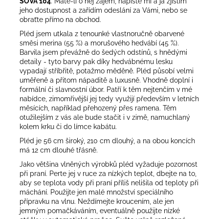
SOVA 104
. Máte-li o něj zájem, napište mi a já zjistím
jeho dostupnost a zařídím odeslání za Vámi, nebo se
obraťte přímo na obchod.
Pléd jsem utkala z tenounké vlastnoručně obarvené
směsi merina (55 %) a morušového hedvábí (45 %).
Barvila jsem převážně do šedých odstínů, s hnědými
detaily - tyto barvy pak díky hedvábnému lesku
vypadají stříbřitě, potažmo měděně. Pléd působí velmi
uměřeně a přitom nápaditě a luxusně. Vhodně doplní i
formální či slavnostní úbor. Patří k těm nejtenčím v mé
nabídce, zimomřivější jej tedy využijí především v letních
měsících, například přehozený přes ramena. Těm
otužilejším z vás ale bude stačit i v zimě, namuchlaný
kolem krku či do límce kabátu.
Pléd je 56 cm široký, 210 cm dlouhý, a na obou koncích
má 12 cm dlouhé třásně.
Jako většina vlněných výrobků pléd vyžaduje pozornost
při praní. Perte jej v ruce za nízkých teplot, dbejte na to,
aby se teplota vody při praní příliš nelišila od teploty při
máchání. Použijte jen malé množství speciálního
přípravku na vlnu. Neždímejte kroucením, ale jen
jemným pomačkáváním, eventuálně použijte nízké