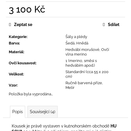
č
3 100 Kč
u
j
Měrná
e
cena:
Zeptat se
Sdílet
m
e
Kategorie
:
Šály a plédy
Barva
:
Šedá, Hnědá
Hedvábí morušové, Ovčí
Materiál
:
vlna merino
1 (merino, směsi s
Ovčí kousavost
:
hedvábím apod.)
Standardní (cca 55 x 200
Velikost
:
cm)
Ručně barvená příze,
Vzor
:
Melír
Položka byla vyprodána…
Popis
Související (4)
Kousek je právě vystaven v kutnohorském obchodě
HU