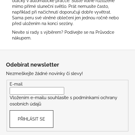
otáčky v automatické pračce. Sušte volně rozložené
mimo přímé sluneční světlo. Prát nemusíte často,
například při načichnutí doporučuji dobře vyvětrat.
Sama peru své vlněné oblečení jen jednou ročně nebo
před uložením na konci sezóny.
Nevíte si rady s výběrem? Podívejte se na
Průvodce
nákupem
.
Z
á
Odebírat newsletter
p
Nezmeškejte žádné novinky či slevy!
a
t
E-mail
í
Vložením e-mailu souhlasíte s
podmínkami ochrany
osobních údajů
PŘIHLÁSIT SE