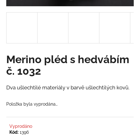
a
j
í
t
?
Merino pléd s hedvábím
č. 1032
HLEDAT
Dva ušlechtilé materiály v barvě ušlechtilých kovů.
D
Položka byla vyprodána…
o
p
o
r
Vyprodáno
Kód:
1396
u