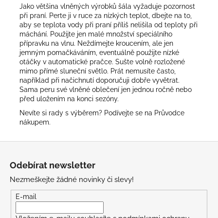
Jako většina vlněných výrobků šála vyžaduje pozornost
při praní. Perte ji v ruce za nízkých teplot, dbejte na to,
aby se teplota vody při praní příliš nelišila od teploty při
máchání. Použijte jen malé množství speciálního
přípravku na vlnu. Neždímejte kroucením, ale jen
jemným pomačkáváním, eventuálně použijte nízké
otáčky v automatické pračce. Sušte volně rozložené
mimo přímé sluneční světlo. Prát nemusíte často,
například při načichnutí doporučuji dobře vyvětrat.
Sama peru své vlněné oblečení jen jednou ročně nebo
před uložením na konci sezóny.
Nevíte si rady s výběrem? Podívejte se na
Průvodce
nákupem
.
Z
á
Odebírat newsletter
p
Nezmeškejte žádné novinky či slevy!
a
t
E-mail
í