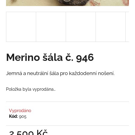
a
j
í
t
?
Merino šála č. 946
HLEDAT
Jemná a neutrální šála pro každodenní nošení.
Položka byla vyprodána…
D
o
p
Vyprodáno
o
Kód:
905
r
u
2 500 Kč