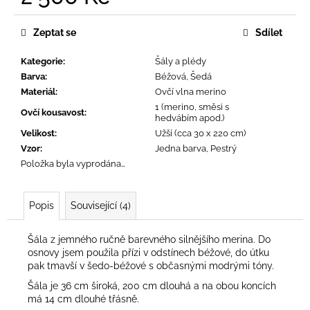
č
Měrná
u
cena:
j
Zeptat se
Sdílet
e
m
Kategorie
:
Šály a plédy
e
Barva
:
Béžová, Šedá
Materiál
:
Ovčí vlna merino
1 (merino, směsi s
Ovčí kousavost
:
hedvábím apod.)
Velikost
:
Užší (cca 30 x 220 cm)
Vzor
:
Jedna barva, Pestrý
Položka byla vyprodána…
Popis
Související (4)
Šála z jemného ručně barevného silnějšího merina. Do
osnovy jsem použila přízi v odstínech béžové, do útku
pak tmavší v šedo-béžové s občasnými modrými tóny.
Šála je 36 cm široká, 200 cm dlouhá a na obou koncích
má 14 cm dlouhé třásně.