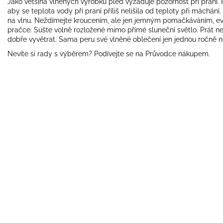
Jako většina vlněných výrobků pléd vyžaduje pozornost při praní. Pe
aby se teplota vody při praní příliš nelišila od teploty při máchání
na vlnu. Neždímejte kroucením, ale jen jemným pomačkáváním, eve
pračce. Sušte volně rozložené mimo přímé sluneční světlo. Prát ne
dobře vyvětrat. Sama peru své vlněné oblečení jen jednou ročně 
Nevíte si rady s výběrem? Podívejte se na
Průvodce nákupem
.