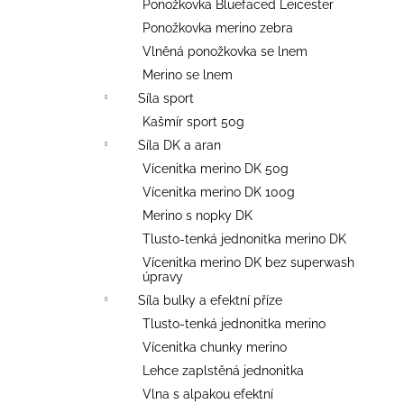
Ponožkovka Bluefaced Leicester
Ponožkovka merino zebra
Vlněná ponožkovka se lnem
Merino se lnem
Síla sport
Kašmír sport 50g
Síla DK a aran
Vícenitka merino DK 50g
Vícenitka merino DK 100g
Merino s nopky DK
Tlusto-tenká jednonitka merino DK
Vícenitka merino DK bez superwash
úpravy
Síla bulky a efektní příze
Tlusto-tenká jednonitka merino
Vícenitka chunky merino
Lehce zaplstěná jednonitka
Vlna s alpakou efektní