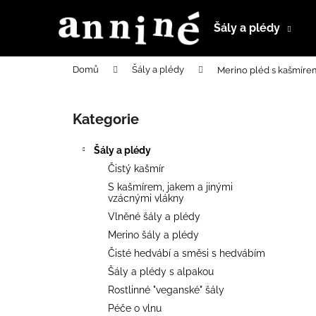
K
Přejít
na
o
Šály a plédy
obsah
Zpět
Zpět
š
do
do
í
Domů
Šály a plédy
Merino pléd s kašmírem
k
obchodu
obchodu
P
o
Kategorie
Přeskočit
s
kategorie
t
Šály a plédy
r
Čistý kašmír
a
S kašmírem, jakem a jinými
n
vzácnými vlákny
n
Vlněné šály a plédy
í
Merino šály a plédy
p
Čisté hedvábí a směsi s hedvábím
a
Šály a plédy s alpakou
n
Rostlinné "veganské" šály
e
Péče o vlnu