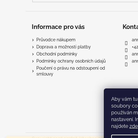
Informace pro vás
Kont
Průvodce nákupem
ann
Doprava a možnosti platby
+4
Obchodní podmínky
an
Podmínky ochrany osobních údajů
ann
Poučení o právu na odstoupení od
smlouvy
Aby vám tu 
soubory co
používán m
nastavení. 
najdete
zde