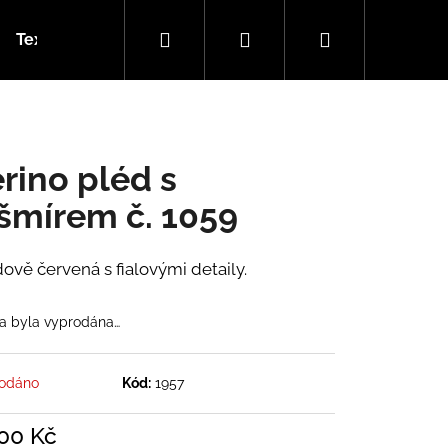
Hledat
Přihlášení
Nákupní
Textilní garáž (návody)
Kamenné prodejny
Ohl
košík
rino pléd s
šmírem č. 1059
ově červená s fialovými detaily.
a byla vyprodána…
odáno
Kód:
1957
300 Kč