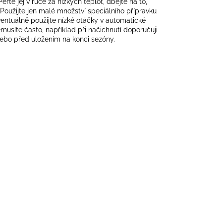
rte jej v ruce za nízkých teplot, dbejte na to,
. Použijte jen malé množství speciálního přípravku
ntuálně použijte nízké otáčky v automatické
musíte často, například při načichnutí doporučuji
nebo před uložením na konci sezóny.