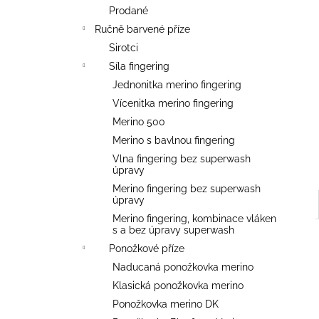
l
Prodané
Ručně barvené příze
Sirotci
Síla fingering
Jednonitka merino fingering
Vícenitka merino fingering
Merino 500
Merino s bavlnou fingering
Vlna fingering bez superwash
úpravy
Merino fingering bez superwash
úpravy
Merino fingering, kombinace vláken
s a bez úpravy superwash
Ponožkové příze
Naducaná ponožkovka merino
Klasická ponožkovka merino
Ponožkovka merino DK