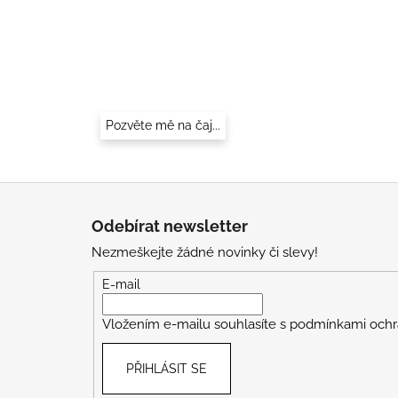
Pozvěte mě na čaj...
Z
á
Odebírat newsletter
p
Nezmeškejte žádné novinky či slevy!
a
t
E-mail
í
Vložením e-mailu souhlasíte s
podmínkami ochr
PŘIHLÁSIT SE