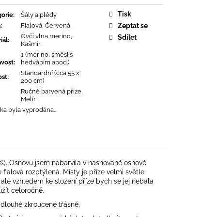
á
Tisk
orie
:
Šály a plédy
a
:
Fialová, Červená
Zeptat se
Ovčí vlna merino,
Sdílet
iál
:
Kašmír
1 (merino, směsi s
avost
:
hedvábím apod.)
Standardní (cca 55 x
ost
:
200 cm)
Ručně barvená příze,
Melír
ka byla vyprodána…
 %). Osnovu jsem nabarvila v nasnované osnově
 fialová rozptýlená. Místy je příze velmi světle
, ale vzhledem ke složení příze bych se jej nebála
užít celoročně.
 dlouhé zkroucené třásně.