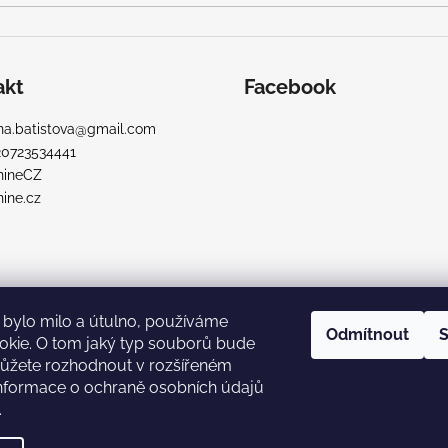
akt
Facebook
a.batistova
@
gmail.com
20723534441
nineCZ
ine.cz
bylo milo a útulno, používáme
Odmítnout
S
okie. O tom jaký typ souborů bude
ůžete rozhodnout v rozšířeném
Informace o ochraně osobních údajů
.