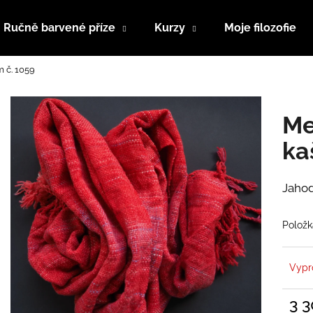
Ručně barvené příze
Kurzy
Moje filozofie
 č. 1059
Co potřebujete najít?
Me
HLEDAT
ka
Jahod
Doporučujeme
Položk
Vypr
3 