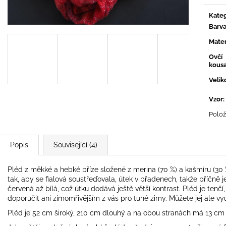
Měrn
cena:
Kateg
Barv
Mater
Ovčí
kous
Velik
Vzor
:
Polož
Popis
Související (4)
Pléd z měkké a hebké příze složené z merina (70 %) a kašmíru (30
tak, aby se fialová soustřeďovala, útek v přadenech, takže příčně je
červená až bílá, což útku dodává ještě větší kontrast. Pléd je tenčí
doporučit ani zimomřivějším z vás pro tuhé zimy. Můžete jej ale vy
Pléd je 52 cm široký, 210 cm dlouhý a na obou stranách má 13 cm