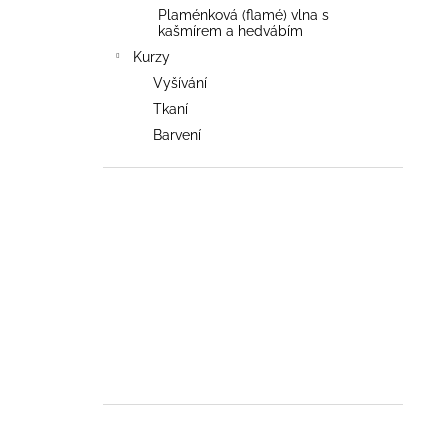
Plaménková (flamé) vlna s
kašmírem a hedvábím
Kurzy
Vyšívání
Tkaní
Barvení