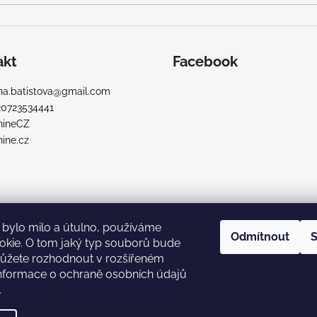
akt
Facebook
a.batistova
@
gmail.com
20723534441
nineCZ
ine.cz
bylo milo a útulno, používáme
Odmítnout
S
okie. O tom jaký typ souborů bude
ůžete rozhodnout v rozšířeném
Informace o ochraně osobních údajů
.