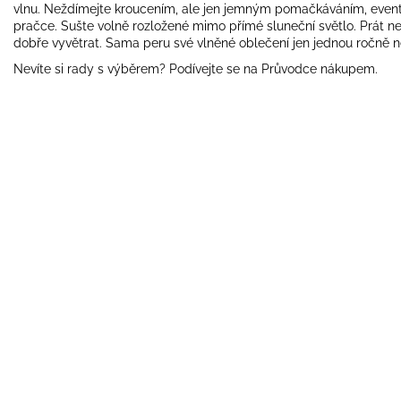
vlnu. Neždímejte kroucením, ale jen jemným pomačkáváním, eventu
pračce. Sušte volně rozložené mimo přímé sluneční světlo. Prát ne
dobře vyvětrat. Sama peru své vlněné oblečení jen jednou ročně 
Nevíte si rady s výběrem? Podívejte se na
Průvodce nákupem
.