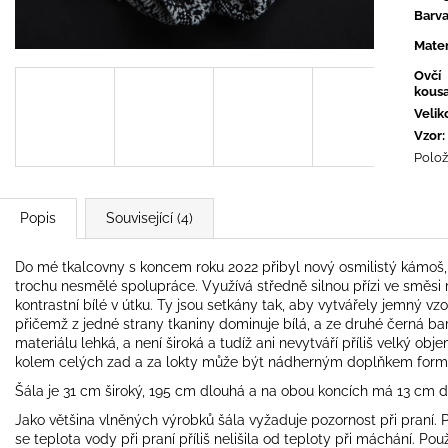
Barv
Mater
Ovčí
kous
Velik
Vzor
:
Polož
Popis
Související (4)
Do mé tkalcovny s koncem roku 2022 přibyl nový osmilistý kámoš, 
trochu nesmělé spolupráce. Využívá středně silnou přízi ve směsi 
kontrastní bílé v útku. Ty jsou setkány tak, aby vytvářely jemný vz
přičemž z jedné strany tkaniny dominuje bílá, a ze druhé černá bar
materiálu lehká, a není široká a tudíž ani nevytváří příliš velký o
kolem celých zad a za lokty může být nádherným doplňkem form
Šála je 31 cm široký, 195 cm dlouhá a na obou koncích má 13 cm 
Jako většina vlněných výrobků šála vyžaduje pozornost při praní. Pe
se teplota vody při praní příliš nelišila od teploty při máchání. Po