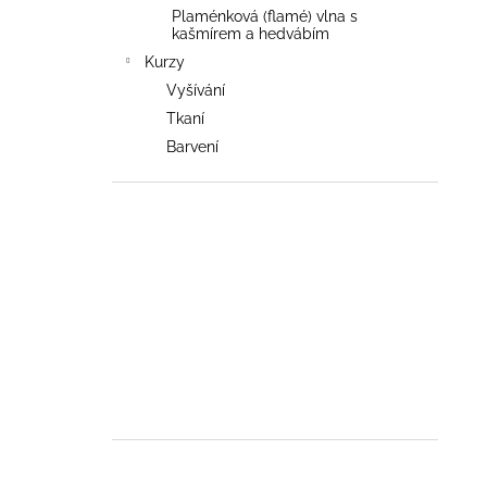
Plaménková (flamé) vlna s
kašmírem a hedvábím
Kurzy
Vyšívání
Tkaní
Barvení