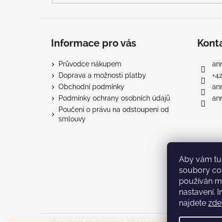
Informace pro vás
Kont
Průvodce nákupem
ann
Doprava a možnosti platby
+4
Obchodní podmínky
an
Podmínky ochrany osobních údajů
ann
Poučení o právu na odstoupení od
smlouvy
Aby vám tu 
soubory co
používán m
nastavení. 
najdete
zde