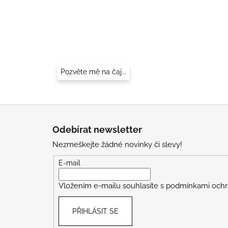
Pozvěte mě na čaj...
Z
á
Odebírat newsletter
p
Nezmeškejte žádné novinky či slevy!
a
t
E-mail
í
Vložením e-mailu souhlasíte s
podmínkami ochr
PŘIHLÁSIT SE