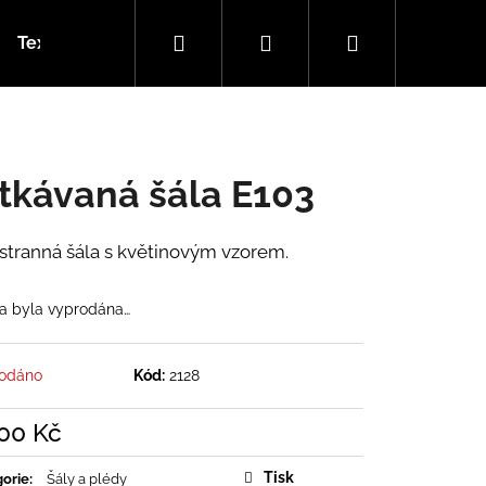
Hledat
Přihlášení
Nákupní
Textilní garáž (návody)
Kamenné prodejny
Ohl
košík
tkávaná šála E103
tranná šála s květinovým vzorem.
a byla vyprodána…
odáno
Kód:
2128
700 Kč
á
Tisk
orie
:
Šály a plédy