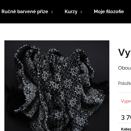
Ručně barvené příze
Kurzy
Moje filozofie
Co potřebujete najít?
Vy
HLEDAT
Obous
Doporučujeme
Položk
Vypr
3 
Měrn
cena:
Kateg