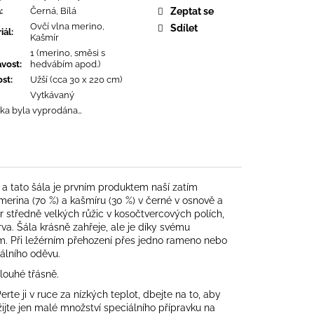
a
:
Černá, Bílá
Zeptat se
Ovčí vlna merino,
Sdílet
iál
:
Kašmír
1 (merino, směsi s
avost
:
hedvábím apod.)
ost
:
Užší (cca 30 x 220 cm)
Vytkávaný
ka byla vyprodána…
a tato šála je prvním produktem naší zatím
merina (70 %) a kašmíru (30 %) v černé v osnově a
or středně velkých růžic v kosočtvercových polích,
va. Šála krásně zahřeje, ale je díky svému
bjem. Při ležérním přehození přes jedno rameno nebo
álního oděvu.
dlouhé třásně.
rte ji v ruce za nízkých teplot, dbejte na to, aby
užijte jen malé množství speciálního přípravku na