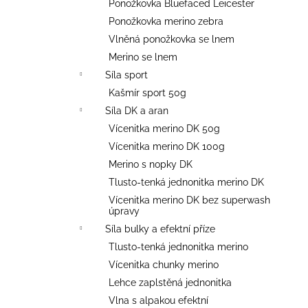
Ponožkovka Bluefaced Leicester
Ponožkovka merino zebra
Vlněná ponožkovka se lnem
Merino se lnem
Síla sport
Kašmír sport 50g
Síla DK a aran
Vícenitka merino DK 50g
Vícenitka merino DK 100g
Merino s nopky DK
Tlusto-tenká jednonitka merino DK
Vícenitka merino DK bez superwash
úpravy
Síla bulky a efektní příze
Tlusto-tenká jednonitka merino
Vícenitka chunky merino
Lehce zaplstěná jednonitka
Vlna s alpakou efektní