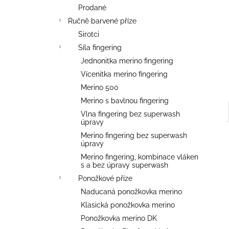
l
Prodané
Ručně barvené příze
Sirotci
Síla fingering
Jednonitka merino fingering
Vícenitka merino fingering
Merino 500
Merino s bavlnou fingering
Vlna fingering bez superwash
úpravy
Merino fingering bez superwash
úpravy
Merino fingering, kombinace vláken
s a bez úpravy superwash
Ponožkové příze
Naducaná ponožkovka merino
Klasická ponožkovka merino
Ponožkovka merino DK