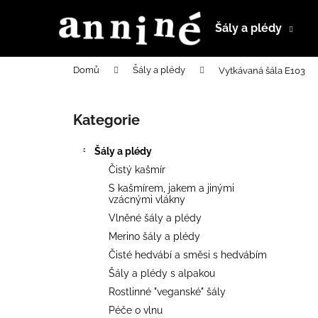
K
Přejít
na
o
Šály a plédy
obsah
Zpět
Zpět
š
do
do
í
Domů
Šály a plédy
Vytkávaná šála E103
k
obchodu
obchodu
P
o
Kategorie
Přeskočit
s
kategorie
t
Šály a plédy
r
Čistý kašmír
a
S kašmírem, jakem a jinými
n
vzácnými vlákny
n
Vlněné šály a plédy
í
Merino šály a plédy
p
Čisté hedvábí a směsi s hedvábím
a
Šály a plédy s alpakou
n
Rostlinné "veganské" šály
e
Péče o vlnu